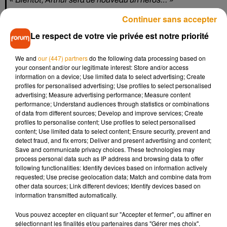
pic.twitter.com/KLwpyS4qKp
Continuer sans accepter
— Alexandre Astier (@sgtpembry)
22 janvier 2019
Le respect de votre vie privée est notre priorité
Mieux encore, cette date : l’année 2020 ! Quant au hashtag
We and
our (447) partners
do the following data processing based on
« Alexa65 », il s’agit d’une caméra pouvant filmer en 6K. Le
your consent and/or our legitimate interest: Store and/or access
récent film « Roma » a par exemple été tourné avec ce
information on a device; Use limited data to select advertising; Create
modèle. Enfin, « Bientôt, Arthur sera de nouveau un
profiles for personalised advertising; Use profiles to select personalised
advertising; Measure advertising performance; Measure content
héros… » fait référence à la fin de la série. Tout ce que l’on
performance; Understand audiences through statistics or combinations
sait pour le moment, c’est que le premier film sera de toute
of data from different sources; Develop and improve services; Create
évidence en partie tournée dans les dunes de sable …
profiles to personalise content; Use profiles to select personalised
content; Use limited data to select content; Ensure security, prevent and
detect fraud, and fix errors; Deliver and present advertising and content;
Save and communicate privacy choices. These technologies may
process personal data such as IP address and browsing data to offer
following functionalities: Identify devices based on information actively
Musique
requested; Use precise geolocation data; Match and combine data from
other data sources; Link different devices; Identify devices based on
information transmitted automatically.
Madonna sort enfin le remix de « Love
Vous pouvez accepter en cliquant sur "Accepter et fermer", ou affiner en
Sensation » avec Kylie Minogue
sélectionnant les finalités et/ou partenaires dans "Gérer mes choix".
7 août 2026