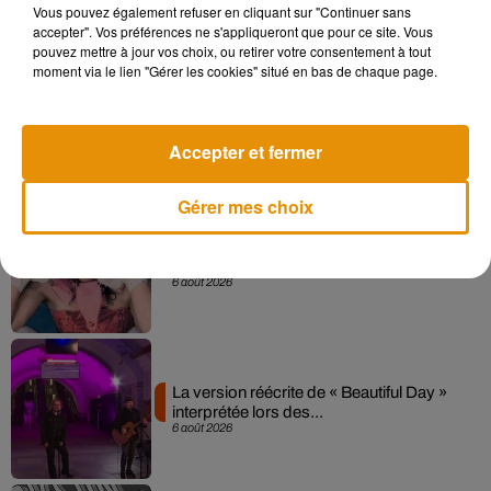
Vous pouvez également refuser en cliquant sur "Continuer sans
accepter". Vos préférences ne s'appliqueront que pour ce site. Vous
pouvez mettre à jour vos choix, ou retirer votre consentement à tout
moment via le lien "Gérer les cookies" situé en bas de chaque page.
Angèle et Amélie Lens dévoilent leur
collaboration tant attendue
7 août 2026
Accepter et fermer
Gérer mes choix
Pomme emprunte le décor de l’émission
« Loups Garous » pour son...
6 août 2026
La version réécrite de « Beautiful Day »
interprétée lors des...
6 août 2026