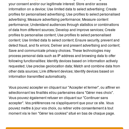
Il y a quelques semaines, on apprenait déjà que
Kim
your consent and/or our legitimate interest: Store and/or access
Kardashian ne supportait plus le comportement de son
information on a device; Use limited data to select advertising; Create
profiles for personalised advertising; Use profiles to select personalised
mari
.
"Elle est sérieuse à propos du fait de passer le barreau
advertising; Measure advertising performance; Measure content
et de devenir avocate, elle est sérieuse à propos de sa
performance; Understand audiences through statistics or combinations
campagne pour la réforme des prisons. Pendant ce temps-là,
of data from different sources; Develop and improve services; Create
profiles to personalise content; Use profiles to select personalised
Kanye parle de faire campagne pour la présidence et
content; Use limited data to select content; Ensure security, prevent and
d’autres trucs complètement fous, elle en a juste assez"
,
detect fraud, and fix errors; Deliver and present advertising and content;
déclarait une source proche du couple dans
Page Six
. De
Save and communicate privacy choices. These technologies may
process personal data such as IP address and browsing data to offer
son côté, la
chaîne NBC News déclarait que
les deux stars
following functionalities: Identify devices based on information actively
vivaient séparées et suivaient des séances de thérapie de
requested; Use precise geolocation data; Match and combine data from
couple
. Kanye West s'était en effet installé dans le Wyoming,
other data sources; Link different devices; Identify devices based on
information transmitted automatically.
tandis que Kim Kardashian était toujours dans la résidence
familiale, en Californie.
Vous pouvez accepter en cliquant sur "Accepter et fermer", ou affiner en
sélectionnant les finalités et/ou partenaires dans "Gérer mes choix".
Toujours selon plusieurs médias américains,
l'un des
Vous pouvez également refuser en cliquant sur "Continuer sans
déclencheurs de ce divorce serait la candidature du
accepter". Vos préférences ne s'appliqueront que pour ce site. Vous
rappeur à la présidence américaine, l'an passé
. Pendant sa
pouvez mettre à jour vos choix, ou retirer votre consentement à tout
moment via le lien "Gérer les cookies" situé en bas de chaque page.
campagne, Kanye West avait tenu des propos incohérents et
publié des messages sur Twitter laissant entendre que sa
femme voulait le faire interner dans un hôpital psychiatrique.