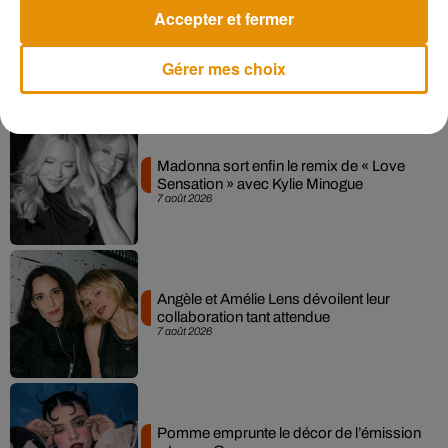
Accepter et fermer
Gérer mes choix
Musique
Madonna sort enfin le remix de « Love
Sensation » avec Kylie Minogue
7 août 2026
Angèle et Amélie Lens dévoilent leur
collaboration tant attendue
7 août 2026
Pomme emprunte le décor de l’émission