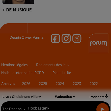
+ DE MUSIQUE
Design
Olivier Varma
Mentions légales
Règlements des jeux
Notice d’information RGPD
Plan du site
Archives
2026
2025
2024
2023
2022
Live :
Choisir une ville
Webradios
Podcasts
Hoobastank
The Reason
-