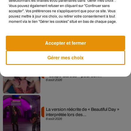
sélectionnant les finalités et/ou partenaires dans "Gérer mes choix".
7 août 2026
Vous pouvez également refuser en cliquant sur "Continuer sans
accepter". Vos préférences ne s'appliqueront que pour ce site. Vous
pouvez mettre à jour vos choix, ou retirer votre consentement à tout
moment via le lien "Gérer les cookies" situé en bas de chaque page.
Angèle et Amélie Lens dévoilent leur
collaboration tant attendue
7 août 2026
Accepter et fermer
Gérer mes choix
Pomme emprunte le décor de l’émission
« Loups Garous » pour son...
6 août 2026
La version réécrite de « Beautiful Day »
interprétée lors des...
6 août 2026