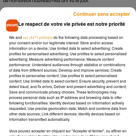
de nombreux nouveau-nés ont vu le jour.
Conséquence des deux facteurs, de plus en plus de bébés
Continuer sans accepter
s’appellent « Kobe » aux États-Unis. L’attribution de ce
Le respect de votre vie privée est notre priorité
prénom a augmenté de 175% par rapport à l’année dernière,
selon le site spécialisé
BabyCenter
.
We and
our (447) partners
do the following data processing based on
your consent and/or our legitimate interest: Store and/or access
On apprend également que « Gianna », prénom de la fille du
information on a device; Use limited data to select advertising; Create
profiles for personalised advertising; Use profiles to select personalised
champion NBA, est lui aussi très plébiscité : + 216% en un
advertising; Measure advertising performance; Measure content
an. La fille âgée de 13 ans avait elle aussi perdu la vie dans
performance; Understand audiences through statistics or combinations
ème
l’accident. « Gianna » se glisse ainsi à la 24
place des
of data from different sources; Develop and improve services; Create
profiles to personalise content; Use profiles to select personalised
prénoms de fille les plus donnés par les Américains.
content; Use limited data to select content; Ensure security, prevent and
detect fraud, and fix errors; Deliver and present advertising and content;
Save and communicate privacy choices. These technologies may
process personal data such as IP address and browsing data to offer
following functionalities: Identify devices based on information actively
Musique
requested; Use precise geolocation data; Match and combine data from
other data sources; Link different devices; Identify devices based on
information transmitted automatically.
Madonna sort enfin le remix de « Love
Vous pouvez accepter en cliquant sur "Accepter et fermer", ou affiner en
Sensation » avec Kylie Minogue