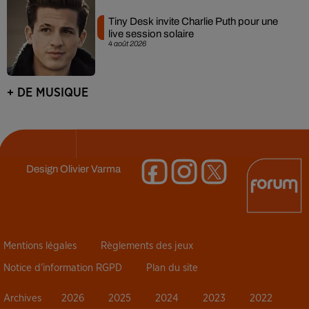
Tiny Desk invite Charlie Puth pour une
live session solaire
4 août 2026
+ DE MUSIQUE
Design
Olivier Varma
Mentions légales
Règlements des jeux
Notice d’information RGPD
Plan du site
Archives
2026
2025
2024
2023
2022