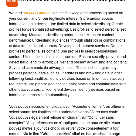
#KohLanta Hier soir, l'aventure Koh-Lanta : l'île des Héros
We and
our (447) partners
do the following data processing based on
s'est terminée ! �xܲ Revivez la finale sur @mytf1_off !
your consent and/or our legitimate interest: Store and/or access
�x� Qu'avez vous pensé de cette saison ? Dites-le-nous
information on a device; Use limited data to select advertising; Create
dans les commentaires ! �x!
profiles for personalised advertising; Use profiles to select personalised
advertising; Measure advertising performance; Measure content
Une publication partagée par
KohLantaTF1
(@kohlantatf1) le
6 Ju
performance; Understand audiences through statistics or combinations
of data from different sources; Develop and improve services; Create
profiles to personalise content; Use profiles to select personalised
Le combat des régions
content; Use limited data to select content; Ensure security, prevent and
detect fraud, and fix errors; Deliver and present advertising and content;
Save and communicate privacy choices. These technologies may
Une future saison marquée par une nouveauté inédite, et pas
process personal data such as IP address and browsing data to offer
des moindres ! En effet, selon les informations recueillies par
following functionalities: Identify devices based on information actively
Télé Loisirs,
les aventuriers de cette prochaine édition seront
requested; Use precise geolocation data; Match and combine data from
other data sources; Link different devices; Identify devices based on
répartis dans des équipes non déterminées par des chefs
information transmitted automatically.
d'équipe mais par... leur région d'origine. Ainsi, les candidats
venant du Sud affronteront ceux du Nord, du Grand Ouest et
Vous pouvez accepter en cliquant sur "Accepter et fermer", ou affiner en
sélectionnant les finalités et/ou partenaires dans "Gérer mes choix".
du Grand Est de la France. Pour la première fois dans
Vous pouvez également refuser en cliquant sur "Continuer sans
l'histoire de
Koh-lanta
, il y aura donc au programme quatre
accepter". Vos préférences ne s'appliqueront que pour ce site. Vous
équipes.
Pour rappel, pour la quatrième fois
pouvez mettre à jour vos choix, ou retirer votre consentement à tout
moment via le lien "Gérer les cookies" situé en bas de chaque page.
consécutive,
c’est aux îles Fidji que se déroulera cette