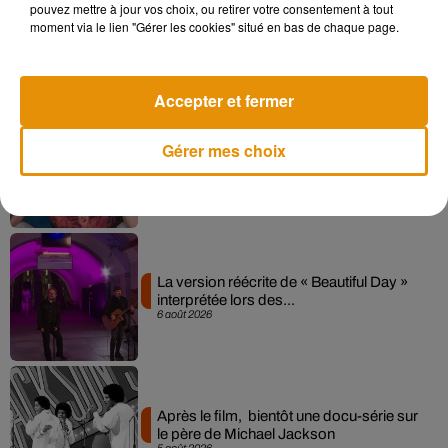
pouvez mettre à jour vos choix, ou retirer votre consentement à tout
Angèle et Amélie Lens dévoilent leur
moment via le lien "Gérer les cookies" situé en bas de chaque page.
collaboration tant attendue
7 août 2026
Accepter et fermer
Gérer mes choix
Pomme emprunte le décor de l’émission
« Loups Garous » pour son...
6 août 2026
La version réécrite de « Beautiful Day »
interprétée lors des...
6 août 2026
Après le film, bientôt une docu-série sur
le père de Michael Jackson
5 août 2026