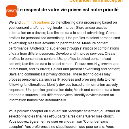
deux collectivités.
Le respect de votre vie privée est notre priorité
We and
our (447) partners
do the following data processing based on
Selon le journal
Sud Ouest
, une société a été mandatée pour
your consent and/or our legitimate interest: Store and/or access
solutionner le problème. Des plaintes ont été déposées et
information on a device; Use limited data to select advertising; Create
une enquête ouverte.
profiles for personalised advertising; Use profiles to select personalised
advertising; Measure advertising performance; Measure content
performance; Understand audiences through statistics or combinations
of data from different sources; Develop and improve services; Create
profiles to personalise content; Use profiles to select personalised
content; Use limited data to select content; Ensure security, prevent and
detect fraud, and fix errors; Deliver and present advertising and content;
Musique
Save and communicate privacy choices. These technologies may
process personal data such as IP address and browsing data to offer
following functionalities: Identify devices based on information actively
requested; Use precise geolocation data; Match and combine data from
other data sources; Link different devices; Identify devices based on
Madonna sort enfin le remix de « Love
information transmitted automatically.
Sensation » avec Kylie Minogue
7 août 2026
Vous pouvez accepter en cliquant sur "Accepter et fermer", ou affiner en
sélectionnant les finalités et/ou partenaires dans "Gérer mes choix".
Vous pouvez également refuser en cliquant sur "Continuer sans
accepter". Vos préférences ne s'appliqueront que pour ce site. Vous