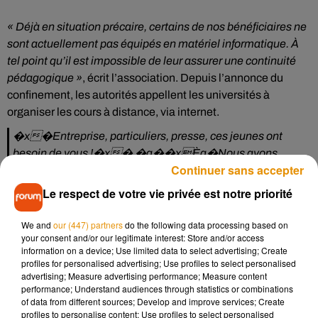
« Déjà en situation précaire, certains de nos bénéficiaires ne
sont actuellement pas équipés en matériel informatique. À
tel point qu’il est impossible de leur assurer une continuité
pédagogique »
, écrit l’association. Depuis l’annonce du
confinement, les autorités appellent les universités à
organiser les cours à distance, via internet.
�x�Entreprise, particuliers, presse, ces jeunes ont
besoin de vous !�x� �a�️�xÈa�️Nous avons
Continuer sans accepter
lancée une collecte de matériel...
Le respect de votre vie privée est notre priorité
Publiée par
Association Phénix
sur
Lundi 2 novembre 2020
We and
our (447) partners
do the following data processing based on
Le matériel bénéficiera aux jeunes orphelins et sortants de
your consent and/or our legitimate interest: Store and/or access
information on a device; Use limited data to select advertising; Create
l’Aide Sociale à l’enfance. Eux qui, au-delà du contexte
profiles for personalised advertising; Use profiles to select personalised
sanitaire, ont déjà
« 5 fois moins de chances de passer un
advertising; Measure advertising performance; Measure content
bac général et de poursuivre dans le supérieur »,
comparé au
performance; Understand audiences through statistics or combinations
of data from different sources; Develop and improve services; Create
reste de la population.
profiles to personalise content; Use profiles to select personalised