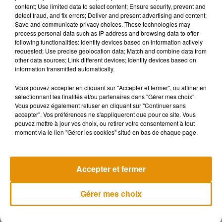
content; Use limited data to select content; Ensure security, prevent and
�x� A PARTAGER : faites un don d’1€, 5€, 10€ ou plus
detect fraud, and fix errors; Deliver and present advertising and content;
via la collecte
#solidaire
ici:
https://t.co/PTCNZwsusf
Save and communicate privacy choices. These technologies may
process personal data such as IP address and browsing data to offer
following functionalities: Identify devices based on information actively
pour aider à équiper les
#étudiant
(e)s et
#jeunes
qui ne
requested; Use precise geolocation data; Match and combine data from
peuvent actuellement suivre leurs
#cours
à distance ou
other data sources; Link different devices; Identify devices based on
#télétravailler
sans ordinateur.
#ASE
#orphelins
information transmitted automatically.
pic.twitter.com/nS68LwIrp8
Vous pouvez accepter en cliquant sur "Accepter et fermer", ou affiner en
— Association Phénix (@phenix_asso)
November 1, 2020
sélectionnant les finalités et/ou partenaires dans "Gérer mes choix".
Vous pouvez également refuser en cliquant sur "Continuer sans
accepter". Vos préférences ne s'appliqueront que pour ce site. Vous
pouvez mettre à jour vos choix, ou retirer votre consentement à tout
moment via le lien "Gérer les cookies" situé en bas de chaque page.
Musique
Accepter et fermer
Pomme emprunte le décor de l’émission
« Loups Garous » pour son...
Gérer mes choix
6 août 2026