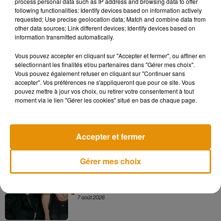
process personal data such as IP address and browsing data to offer
following functionalities: Identify devices based on information actively
requested; Use precise geolocation data; Match and combine data from
other data sources; Link different devices; Identify devices based on
information transmitted automatically.
Vous pouvez accepter en cliquant sur "Accepter et fermer", ou affiner en
sélectionnant les finalités et/ou partenaires dans "Gérer mes choix".
Vous pouvez également refuser en cliquant sur "Continuer sans
Musique
accepter". Vos préférences ne s'appliqueront que pour ce site. Vous
pouvez mettre à jour vos choix, ou retirer votre consentement à tout
moment via le lien "Gérer les cookies" situé en bas de chaque page.
Madonna sort enfin le remix de « Love
Sensation » avec Kylie Minogue
7 août 2026
Accepter et fermer
Gérer mes choix
Angèle et Amélie Lens dévoilent leur
collaboration tant attendue
7 août 2026