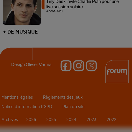
Tiny Desk invite Charlie Puth pour une
live session solaire
4 août 2026
+ DE MUSIQUE
Design
Olivier Varma
Mentions légales
Règlements des jeux
Notice d’information RGPD
Plan du site
Archives
2026
2025
2024
2023
2022