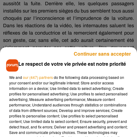
aussitôt la fuite. Derrière elle, les quelques passagers
installés sur les premiers sièges du bus semblent tous aussi
choqués par l’inconscience et l’imprudence de la voiture.
Dans les réactions de la vidéo, les internautes saluent les
réflexes de la conductrice et la remercient également pour
son geste, car, sans elle, cet ado aurait certainement été
violemment percuter par cette voiture, être gravement
Continuer sans accepter
blessé, voire même perdre la vie.
Le respect de votre vie privée est notre priorité
We and
our (447) partners
do the following data processing based on
your consent and/or our legitimate interest: Store and/or access
information on a device; Use limited data to select advertising; Create
profiles for personalised advertising; Use profiles to select personalised
advertising; Measure advertising performance; Measure content
performance; Understand audiences through statistics or combinations
of data from different sources; Develop and improve services; Create
profiles to personalise content; Use profiles to select personalised
content; Use limited data to select content; Ensure security, prevent and
detect fraud, and fix errors; Deliver and present advertising and content;
Save and communicate privacy choices. These technologies may