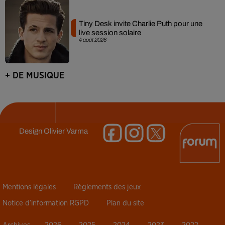
Tiny Desk invite Charlie Puth pour une
live session solaire
4 août 2026
+ DE MUSIQUE
Design
Olivier Varma
Mentions légales
Règlements des jeux
Notice d’information RGPD
Plan du site