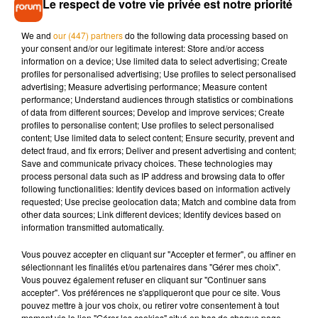
Le respect de votre vie privée est notre priorité
au point de rendez-vous de leur choix. Gants, sac poubelle et
gilet fluo leur seront remis pour l’opération de ramassage.
We and
our (447) partners
do the following data processing based on
your consent and/or our legitimate interest: Store and/or access
Plus d’informations
sur le site de l’événement.
information on a device; Use limited data to select advertising; Create
profiles for personalised advertising; Use profiles to select personalised
advertising; Measure advertising performance; Measure content
performance; Understand audiences through statistics or combinations
of data from different sources; Develop and improve services; Create
profiles to personalise content; Use profiles to select personalised
content; Use limited data to select content; Ensure security, prevent and
Musique
detect fraud, and fix errors; Deliver and present advertising and content;
Save and communicate privacy choices. These technologies may
process personal data such as IP address and browsing data to offer
following functionalities: Identify devices based on information actively
Madonna sort enfin le remix de « Love
requested; Use precise geolocation data; Match and combine data from
Sensation » avec Kylie Minogue
other data sources; Link different devices; Identify devices based on
7 août 2026
information transmitted automatically.
Vous pouvez accepter en cliquant sur "Accepter et fermer", ou affiner en
sélectionnant les finalités et/ou partenaires dans "Gérer mes choix".
Vous pouvez également refuser en cliquant sur "Continuer sans
Angèle et Amélie Lens dévoilent leur
accepter". Vos préférences ne s'appliqueront que pour ce site. Vous
collaboration tant attendue
pouvez mettre à jour vos choix, ou retirer votre consentement à tout
7 août 2026
moment via le lien "Gérer les cookies" situé en bas de chaque page.