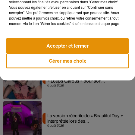
Sensation » avec Kylie Minogue
sélectionnant les finalités et/ou partenaires dans "Gérer mes choix".
7 août 2026
Vous pouvez également refuser en cliquant sur "Continuer sans
accepter". Vos préférences ne s'appliqueront que pour ce site. Vous
pouvez mettre à jour vos choix, ou retirer votre consentement à tout
moment via le lien "Gérer les cookies" situé en bas de chaque page.
Angèle et Amélie Lens dévoilent leur
collaboration tant attendue
Accepter et fermer
7 août 2026
Gérer mes choix
Pomme emprunte le décor de l’émission
« Loups Garous » pour son...
6 août 2026
La version réécrite de « Beautiful Day »
interprétée lors des...
6 août 2026