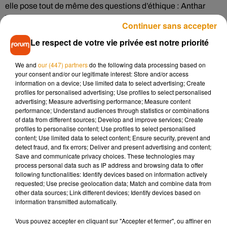
elle pose tout de même des questions d’éthique : Anthar
Yahia ne risquerait-il pas de favoriser la vente de joueurs pour
Continuer sans accepter
son intérêt personnel, au lieu de l’intérêt sportif ? Depuis la
Le respect de votre vie privée est notre priorité
prise de fonction d’Anthar Yahia, l’USO a d’ailleurs vendu
cinq joueurs, mais n’a réalisé aucun achat, préférant miser
We and
our (447) partners
do the following data processing based on
sur le recrutement de jeunes joueurs des divisions
your consent and/or our legitimate interest: Store and/or access
inférieures.
information on a device; Use limited data to select advertising; Create
profiles for personalised advertising; Use profiles to select personalised
Du côté de la présidence de l’USO, on assure que la pratique
advertising; Measure advertising performance; Measure content
n’est pas isolée dans le monde du football. Philippe Boutron
performance; Understand audiences through statistics or combinations
of data from different sources; Develop and improve services; Create
dénonce une volonté de déstabiliser le club et
soutient son
profiles to personalise content; Use profiles to select personalised
directeur sportif.
content; Use limited data to select content; Ensure security, prevent and
detect fraud, and fix errors; Deliver and present advertising and content;
Save and communicate privacy choices. These technologies may
process personal data such as IP address and browsing data to offer
following functionalities: Identify devices based on information actively
Musique
requested; Use precise geolocation data; Match and combine data from
other data sources; Link different devices; Identify devices based on
information transmitted automatically.
Madonna sort enfin le remix de « Love
Vous pouvez accepter en cliquant sur "Accepter et fermer", ou affiner en