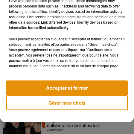
Save and communicate privacy choices. These technologies may
doit par ailleurs publier ce jeudi 21 novembre une vidéo, qui
process personal data such as IP address and browsing data to offer
« viendra appuyer la nécessité d’une action locale forte ».
following functionalities: Identify devices based on information actively
requested; Use precise geolocation data; Match and combine data from
other data sources; Link different devices; Identify devices based on
information transmitted automatically.
Vous pouvez accepter en cliquant sur "Accepter et fermer", ou affiner en
sélectionnant les finalités et/ou partenaires dans "Gérer mes choix".
Vous pouvez également refuser en cliquant sur "Continuer sans
accepter". Vos préférences ne s'appliqueront que pour ce site. Vous
Musique
pouvez mettre à jour vos choix, ou retirer votre consentement à tout
moment via le lien "Gérer les cookies" situé en bas de chaque page.
Madonna sort enfin le remix de « Love
Sensation » avec Kylie Minogue
Accepter et fermer
7 août 2026
Gérer mes choix
Angèle et Amélie Lens dévoilent leur
collaboration tant attendue
7 août 2026