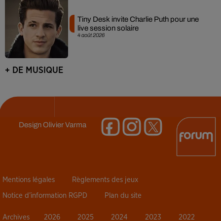
Tiny Desk invite Charlie Puth pour une
live session solaire
4 août 2026
+ DE MUSIQUE
Design
Olivier Varma
Mentions légales
Règlements des jeux
Notice d’information RGPD
Plan du site
Archives
2026
2025
2024
2023
2022