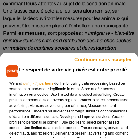
exprimant leurs attentes au sujet de la condition animale.
Une fausse carte électorale leur sera alors remise, sur
laquelle ils découvriront les mesures pour les animaux qui
peuvent être mises en place à l’échelle d’une municipalité.
Parmi
les mesures,
sont proposées : «
Intégrer le « bien-être
animal » dans les critères d’attribution des marchés publics
en
matière de cantines scolaires et de restauration
collective
», «
augmenter la part de protéines
Continuer sans accepter
végétales
dans les menus dans la restauration collective
»,
Le respect de votre vie privée est notre priorité
«
prendre toute mesure légale possible
contre l’installation
de cirques
détenant des animaux sauvages
», «
soutenir
une
We and
our (447) partners
do the following data processing based on
politique de stérilisation des chats
errants en partenariat
your consent and/or our legitimate interest: Store and/or access
avec des associations de protection animale
», ou encore
information on a device; Use limited data to select advertising; Create
profiles for personalised advertising; Use profiles to select personalised
«
soutenir les
actions de sensibilisation à l’éthique
advertising; Measure advertising performance; Measure content
animale
(communication de la ville, périscolaire,
performance; Understand audiences through statistics or combinations
associations, etc.). »
of data from different sources; Develop and improve services; Create
profiles to personalise content; Use profiles to select personalised
Selon L214, ces mesures répondent aux attentes de plus de
content; Use limited data to select content; Ensure security, prevent and
7 Français sur 10 d’après un
sondage IFop
. L’association
detect fraud, and fix errors; Deliver and present advertising and content;