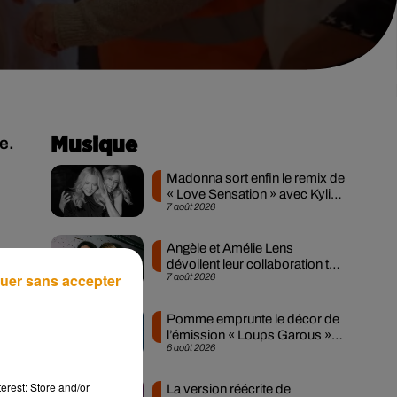
e.
Musique
Madonna sort enfin le remix de
« Love Sensation » avec Kylie
7 août 2026
Minogue
Angèle et Amélie Lens
dévoilent leur collaboration tant
uer sans accepter
7 août 2026
attendue
Pomme emprunte le décor de
l’émission « Loups Garous »
6 août 2026
pour son...
erest: Store and/or
La version réécrite de