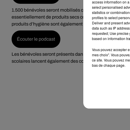
access information on a 
select personalised ad
1.500 bénévoles seront mobilisés ce week-end dans en Ind
statistics or combinatio
essentiellement de produits secs comme des conserves de l
profiles to select person
Deliver and present adv
produits d’hygiène sont également les bienvenus, poursu
data such as IP address 
requested; Use precise g
based on information tra
Écouter le podcast
Vous pouvez accepter en 
Les bénévoles seront présents dans 113 magasins en Indr
mes choix". Vous pouvez
ce site. Vous pouvez met
scolaires lancent également des collectes de leur côté.
bas de chaque page.