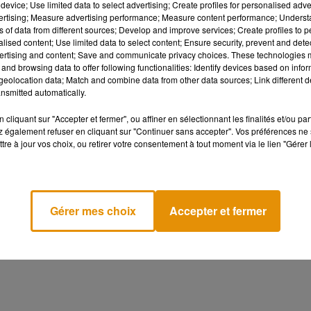
device; Use limited data to select advertising; Create profiles for personalised adver
vertising; Measure advertising performance; Measure content performance; Unders
re-et-Loire. Que peut-on donner ? La Banque alimentaire collec
ns of data from different sources; Develop and improve services; Create profiles to 
égumes, de plats cuisinés, de l’huile, du café. Les dons de
alised content; Use limited data to select content; Ensure security, prevent and detect
ertising and content; Save and communicate privacy choices. These technologies
it Dominique Cochard :
and browsing data to offer following functionalities: Identify devices based on infor
eolocation data; Match and combine data from other data sources; Link different de
nsmitted automatically.
cliquant sur "Accepter et fermer", ou affiner en sélectionnant les finalités et/ou pa
e-et-Loire. De nombreuses entreprises et établissements
 également refuser en cliquant sur "Continuer sans accepter". Vos préférences ne 
tre à jour vos choix, ou retirer votre consentement à tout moment via le lien "Gérer 
Gérer mes choix
Accepter et fermer