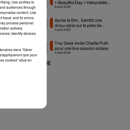
tising; Use profiles to
« Beautiful Day » interprétée
tand audiences through
6 août 2026
lors des...
te
personalise content; Use
 fraud, and fix errors;
Après le film, bientôt une
 may process personal
docu-série sur le père de
mation actively
5 août 2026
Michael Jackson
vices; Identify devices
Tiny Desk invite Charlie Puth
pour une live session solaire
rtenaires dans "Gérer
4 août 2026
s'appliqueront que pour
les cookies" situé en
+ DE MUSIQUE