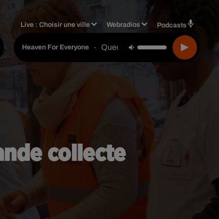
Live :
Choisir une ville
Webradios
Podcasts
Queen
-
Heaven For Everyone
ande collecte