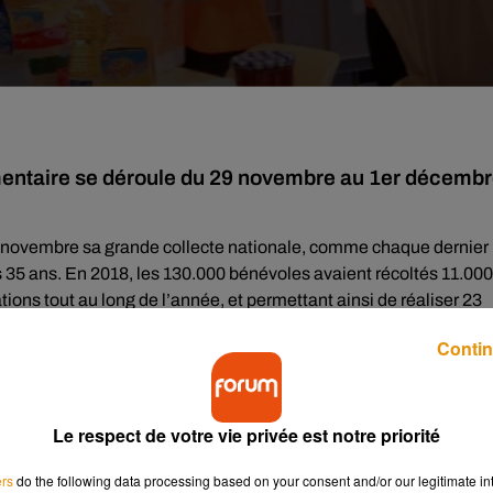
imentaire se déroule du 29 novembre au 1er décembr
29 novembre sa grande collecte nationale, comme chaque dernier
 35 ans. En 2018, les 130.000 bénévoles avaient récoltés 11.000
ions tout au long de l’année, et permettant ainsi de réaliser 23
Contin
des Gilets jaunes, 120 tonnes ont été collectées l’an dernier.
ek-end. Dominique Cochard, président de l’antenne tourangelle,
Le respect de votre vie privée est notre priorité
ers
do the following data processing based on your consent and/or our legitimate int