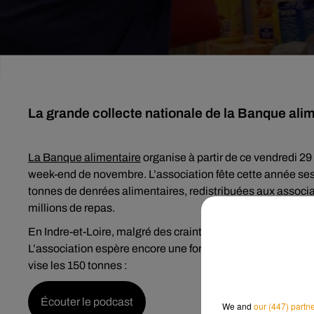
La grande collecte nationale de la Banque al
La Banque alimentaire
organise à partir de ce vendredi 
week-end de novembre. L’association fête cette année ses
tonnes de denrées alimentaires, redistribuées aux associat
millions de repas.
En Indre-et-Loire, malgré des craintes liées au mouvement 
L’association espère encore une forte mobilisation ce we
vise les 150 tonnes :
Écouter le podcast
We and
our (447) partn