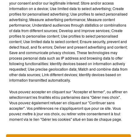
your consent and/or our legitimate interest: Store and/or access
milieu d’une prise puis revenaient.
Il fallait être très patient
information on a device; Use limited data to select advertising; Create
parce qu’il fallait être bon à chaque prise pour les fois où les
profiles for personalised advertising; Use profiles to select personalised
chiens sont bons eux aussi.
C’était très drôle et super
advertising; Measure advertising performance; Measure content
performance; Understand audiences through statistics or combinations
mignon de jouer avec ces chiens au quotidien !
».
Le film
La
of data from different sources; Develop and improve services; Create
Belle et Le Clochard
devrait
être disponible courant 2020.
profiles to personalise content; Use profiles to select personalised
content; Use limited data to select content; Ensure security, prevent and
detect fraud, and fix errors; Deliver and present advertising and content;
Save and communicate privacy choices. These technologies may
process personal data such as IP address and browsing data to offer
following functionalities: Identify devices based on information actively
requested; Use precise geolocation data; Match and combine data from
other data sources; Link different devices; Identify devices based on
information transmitted automatically.
Vous pouvez accepter en cliquant sur "Accepter et fermer", ou affiner en
sélectionnant les finalités et/ou partenaires dans "Gérer mes choix".
Vous pouvez également refuser en cliquant sur "Continuer sans
accepter". Vos préférences ne s'appliqueront que pour ce site. Vous
pouvez mettre à jour vos choix, ou retirer votre consentement à tout
moment via le lien "Gérer les cookies" situé en bas de chaque page.