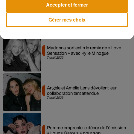
Accepter et fermer
Gérer mes choix
Musique
Madonna sort enfin le remix de « Love
Sensation » avec Kylie Minogue
7 août 2026
Angèle et Amélie Lens dévoilent leur
collaboration tant attendue
7 août 2026
Pomme emprunte le décor de l’émission
« Loups Garous » pour son...