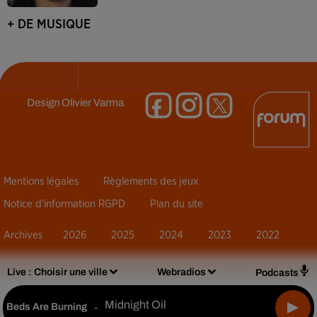
+ DE MUSIQUE
Design
Olivier Varma
Mentions légales
Règlements des jeux
Notice d’information RGPD
Plan du site
Archives
2026
2025
2024
2023
2022
Live :
Choisir une ville
Webradios
Podcasts
Midnight Oil
Beds Are Burning
-