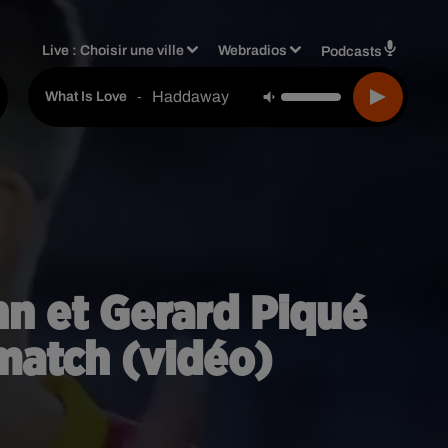
Live :
Choisir une ville
Webradios
Podcasts
Haddaway
-
What Is Love
nn et Gerard Piqué
match (vidéo)