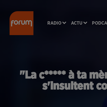
RADIO
ACTU
PODCA
"La c***** à ta m
s'insultent 