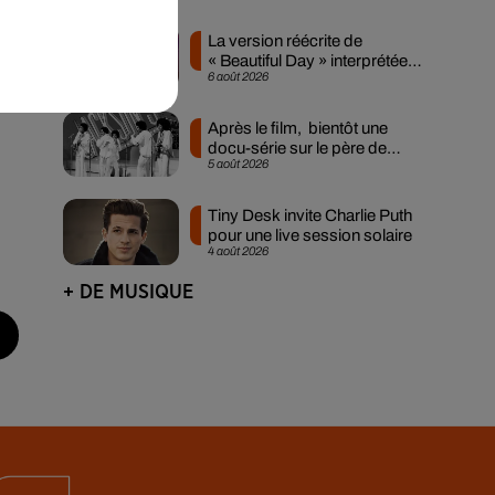
La version réécrite de
« Beautiful Day » interprétée
6 août 2026
lors des...
Après le film, bientôt une
docu-série sur le père de
5 août 2026
Michael Jackson
Tiny Desk invite Charlie Puth
pour une live session solaire
4 août 2026
+ DE MUSIQUE