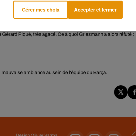
Gérer mes choix
Accepter et fermer
 34 ans. "
La c***** à ta mère"
, s'est ensuite exclamé le Français.
t tu nous laisses comme ça.
On souffre, et on est comme ça depuis
hé Gérard Piqué, très agacé. Ce à quoi Griezmann a alors réfuté :
a mauvaise ambiance au sein de l'équipe du Barça.
Design
Olivier Varma