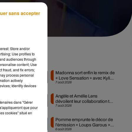
uer sans accepter
erest: Store and/or
tising; Use profiles to
tand audiences through
Musique
personalise content; Use
 fraud, and fix errors;
Madonna sort enfin le remix de
 may process personal
« Love Sensation » avec Kylie
mation actively
7 août 2026
Minogue
vices; Identify devices
Angèle et Amélie Lens
er
dévoilent leur collaboration tant
rtenaires dans "Gérer
7 août 2026
attendue
s'appliqueront que pour
les cookies" situé en
Pomme emprunte le décor de
a
l’émission « Loups Garous »
6 août 2026
pour son...