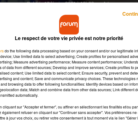
Publié : 17 février 2021 à 12h33 par A.L.
Contin
Le respect de votre vie privée est notre priorité
ers
do the following data processing based on your consent and/or our legitimate int
device; Use limited data to select advertising; Create profiles for personalised adver
vertising; Measure advertising performance; Measure content performance; Unders
ace au PSG (1-4) ce mardi 16 février, en 8ème de
ns of data from different sources; Develop and improve services; Create profiles to 
gnol Gérard Piqué et le Français Antoine Griezmann
alised content; Use limited data to select content; Ensure security, prevent and detect
 match.
ertising and content; Save and communicate privacy choices. These technologies
and browsing data to offer following functionalities: Identify devices based on infor
eolocation data; Match and combine data from other data sources; Link different de
nsmitted automatically.
de retour dans l'équipe catalane après trois mois d’absence, le
louse à cause d'une discussion très houleuse avec son coéquipi
cliquant sur "Accepter et fermer", ou affiner en sélectionnant les finalités et/ou pa
orsque le score n'était encore que de 1-1 au Camp Nou suite à
 également refuser en cliquant sur "Continuer sans accepter". Vos préférences ne 
tre à jour vos choix, ou retirer votre consentement à tout moment via le lien "Gérer 
à ce moment-là que
le compagnon de Shakira est monté au
ut, ça fait ch***, put***, allez !"
, a lancé le footballeur, comme l'
Tranquille"
, lui a alors rétorqué Griezmann en espagnol.