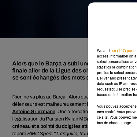
We and
our (447) partn
access information on a 
select personalised ad
Alors que le Barça a subi une lourde défaite f
statistics or combinatio
finale aller de la Ligue des champions, l'Espa
profiles to select person
se sont échangés des mots d'oiseaux en plein
Deliver and present adv
data such as IP address 
requested; Use precise g
based on information tra
Rien ne va plus au Barça ! Alors que
Gérard Piqué
, était 
défenseur s'est malheureusement fait remarquer sur la pe
Vous pouvez accepter en 
Antoine Griezmann
. Une altercation qui s'est déroulée l
mes choix". Vous pouvez
ce site. Vous pouvez met
l'égalisation du Parisien Kylian MBappé. En effet, c'est 
bas de chaque page.
créneau et a pointé du doigt les attaquants
.
"On est trop ha
repéré
RMC Sport
.
"Tranquille, tranquille, arrête de crier. 