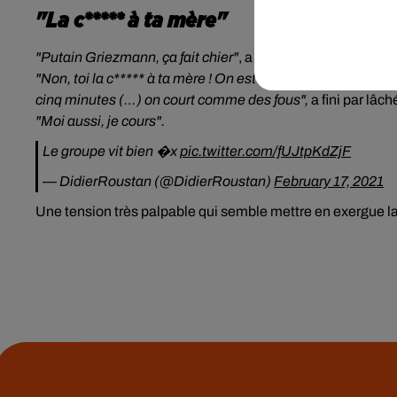
"La c***** à ta mère"
"Putain Griezmann, ça fait chier"
, a rétorqué l'Espagnol de
"Non, toi la c***** à ta mère ! On est en train de souffrir e
cinq minutes (…) on court comme des fous",
a fini par lâc
"
Moi aussi, je cours
".
Le groupe vit bien �x܏
pic.twitter.com/fUJtpKdZjF
— DidierRoustan (@DidierRoustan)
February 17, 2021
Une tension très palpable qui semble mettre en exergue l