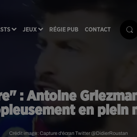
STS
JEUX
RÉGIE PUB
CONTACT
ère" : Antoine Griezma
copieusement en plein 
Crédit image:
Capture d'écran Twitter @DidierRoustan