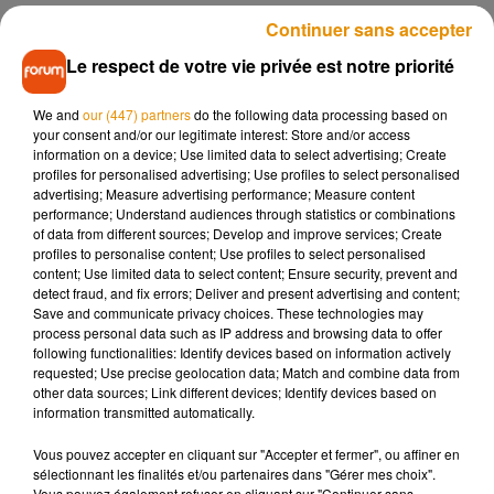
ses nouveaux locaux basés dans le nouveau quartier
Continuer sans accepter
d’affaire Interives de fleury-les-Aubrais. Les salariés de la
Le respect de votre vie privée est notre priorité
CCI occuperont l’immeuble
CITÉVOLIA
, de 5000 m2, qui
comprendra 5 niveaux de bureaux et deux parkings en sous-
We and
our (447) partners
do the following data processing based on
sol. Il s’agit de l’un des tout premiers bâtiments d’Interives à
your consent and/or our legitimate interest: Store and/or access
sortir de terre.
information on a device; Use limited data to select advertising; Create
profiles for personalised advertising; Use profiles to select personalised
La vente aux enchères aura donc lieu ce samedi 18 mai,
de
advertising; Measure advertising performance; Measure content
9h à 12h
, au 23 Place du Martroi à Orléans. Les objets en
performance; Understand audiences through statistics or combinations
of data from different sources; Develop and improve services; Create
vente sont à découvrir
ICI
.
profiles to personalise content; Use profiles to select personalised
content; Use limited data to select content; Ensure security, prevent and
detect fraud, and fix errors; Deliver and present advertising and content;
Save and communicate privacy choices. These technologies may
process personal data such as IP address and browsing data to offer
Musique
following functionalities: Identify devices based on information actively
requested; Use precise geolocation data; Match and combine data from
other data sources; Link different devices; Identify devices based on
information transmitted automatically.
Pomme emprunte le décor de l’émission
« Loups Garous » pour son...
Vous pouvez accepter en cliquant sur "Accepter et fermer", ou affiner en
6 août 2026
sélectionnant les finalités et/ou partenaires dans "Gérer mes choix".
Vous pouvez également refuser en cliquant sur "Continuer sans