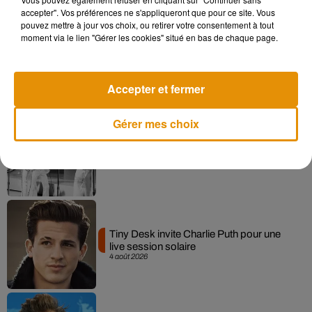
accepter". Vos préférences ne s'appliqueront que pour ce site. Vous
pouvez mettre à jour vos choix, ou retirer votre consentement à tout
moment via le lien "Gérer les cookies" situé en bas de chaque page.
La version réécrite de « Beautiful Day »
interprétée lors des...
6 août 2026
Accepter et fermer
Gérer mes choix
Après le film, bientôt une docu-série sur
le père de Michael Jackson
5 août 2026
Tiny Desk invite Charlie Puth pour une
live session solaire
4 août 2026