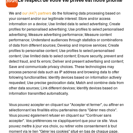
même ressorti de l’incendie avec des brûlures aux jambes et
aux bras.
We and
our (447) partners
do the following data processing based on
your consent and/or our legitimate interest: Store and/or access
Les secours ont été plutôt rassurants, en affirmant que
information on a device; Use limited data to select advertising; Create
l’homme était hors de danger.
profiles for personalised advertising; Use profiles to select personalised
advertising; Measure advertising performance; Measure content
performance; Understand audiences through statistics or combinations
of data from different sources; Develop and improve services; Create
profiles to personalise content; Use profiles to select personalised
content; Use limited data to select content; Ensure security, prevent and
Musique
detect fraud, and fix errors; Deliver and present advertising and content;
Save and communicate privacy choices. These technologies may
process personal data such as IP address and browsing data to offer
following functionalities: Identify devices based on information actively
Pomme emprunte le décor de l’émission
requested; Use precise geolocation data; Match and combine data from
« Loups Garous » pour son...
other data sources; Link different devices; Identify devices based on
6 août 2026
information transmitted automatically.
Vous pouvez accepter en cliquant sur "Accepter et fermer", ou affiner en
sélectionnant les finalités et/ou partenaires dans "Gérer mes choix".
Vous pouvez également refuser en cliquant sur "Continuer sans
La version réécrite de « Beautiful Day »
accepter". Vos préférences ne s'appliqueront que pour ce site. Vous
interprétée lors des...
pouvez mettre à jour vos choix, ou retirer votre consentement à tout
6 août 2026
moment via le lien "Gérer les cookies" situé en bas de chaque page.