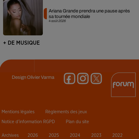
Ariana Grande prendra une pause après
sa tournée mondiale
4 août 2026
+ DE MUSIQUE
Design
Olivier Varma
Mentions légales
Règlements des jeux
Notice d’information RGPD
Plan du site
Archives
2026
2025
2024
2023
2022