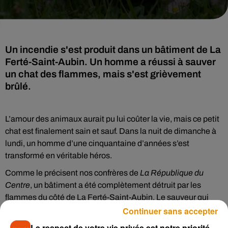
Un incendie s'est produit dans un bâtiment de La
Ferté-Saint-Aubin. Un homme a réussi à sauver
un chat des flammes, mais s'est grièvement
brûlé.
L’amour des animaux aurait pu lui coûter la vie, mais ce petit
chat est finalement sain et sauf. Dans la nuit de dimanche à
lundi, un homme d’une cinquantaine d’années s’est
transformé en véritable héros.
Comme le précisent nos confrères de
La République du
Centre
, un bâtiment a été complètement détruit par les
flammes du côté de La Ferté-Saint-Aubin. Le sauveur qui
Continuer sans accepter
passait dans les alentours a aperçu ce chat, proie des
flammes. S’il a réussi à extirper l’animal du feu, il est quand
Le respect de votre vie privée est notre priorité