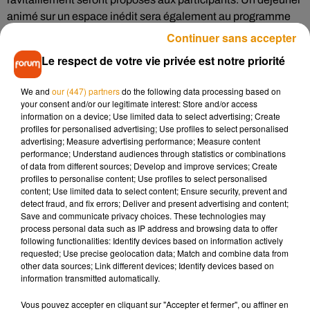
animé sur un espace inédit sera également au programme
(là encore, ces animations restent secrètes). Des stands et
Continuer sans accepter
des jeux seront par ailleurs proposés, avec notamment un
Le respect de votre vie privée est notre priorité
concours du « cycliste insolite ».
er
Rendez-vous donc le dimanche 1
septembre, au camping
We and
our (447) partners
do the following data processing based on
your consent and/or our legitimate interest: Store and/or access
de Crouy-sur-Cosson (départs de 9h à 11h). Inscriptions sur
information on a device; Use limited data to select advertising; Create
place (5 euros, hors déjeuner).
profiles for personalised advertising; Use profiles to select personalised
advertising; Measure advertising performance; Measure content
Location de vélo sur réservation (
www.100pour100bike
.com
/
performance; Understand audiences through statistics or combinations
07 71 78 32 62)
of data from different sources; Develop and improve services; Create
profiles to personalise content; Use profiles to select personalised
content; Use limited data to select content; Ensure security, prevent and
detect fraud, and fix errors; Deliver and present advertising and content;
Save and communicate privacy choices. These technologies may
process personal data such as IP address and browsing data to offer
following functionalities: Identify devices based on information actively
requested; Use precise geolocation data; Match and combine data from
Musique
other data sources; Link different devices; Identify devices based on
information transmitted automatically.
Vous pouvez accepter en cliquant sur "Accepter et fermer", ou affiner en
Madonna sort enfin le remix de « Love