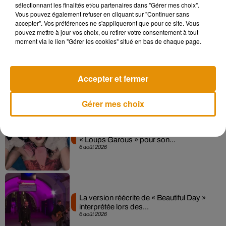
sélectionnant les finalités et/ou partenaires dans "Gérer mes choix".
Sensation » avec Kylie Minogue
7 août 2026
Vous pouvez également refuser en cliquant sur "Continuer sans
accepter". Vos préférences ne s'appliqueront que pour ce site. Vous
pouvez mettre à jour vos choix, ou retirer votre consentement à tout
moment via le lien "Gérer les cookies" situé en bas de chaque page.
Angèle et Amélie Lens dévoilent leur
collaboration tant attendue
Accepter et fermer
7 août 2026
Gérer mes choix
Pomme emprunte le décor de l’émission
« Loups Garous » pour son...
6 août 2026
La version réécrite de « Beautiful Day »
interprétée lors des...
6 août 2026