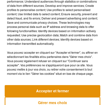
performance; Understand audiences through statistics or combinations
of data from different sources; Develop and improve services; Create
profiles to personalise content; Use profiles to select personalised
5 fois trop de sucre
content; Use limited data to select content; Ensure security, prevent and
detect fraud, and fix errors; Deliver and present advertising and content;
En effet, la Cour suprême a déclaré que la pâte utilisée dans
Save and communicate privacy choices. These technologies may
process personal data such as IP address and browsing data to offer
les sandwichs Subway contenait cinq fois trop de sucre pour
following functionalities: Identify devices based on information actively
que l’on considère comme étant du "pain". Le poids du sucre
requested; Use precise geolocation data; Match and combine data from
est autour de 10 % de celui de la farine, alors que la loi stipule
other data sources; Link different devices; Identify devices based on
information transmitted automatically.
que le premier ne doit pas dépasser 2 % du second. "
Étant
donné que les sandwichs chauds de chez Subway, comme
Vous pouvez accepter en cliquant sur "Accepter et fermer", ou affiner en
celui aux boulettes de viande, ne contiennent pas de pain
sélectionnant les finalités et/ou partenaires dans "Gérer mes choix".
Vous pouvez également refuser en cliquant sur "Continuer sans
stricto sensu, on ne peut pas dire qu’il s’agit d’un aliment de
accepter". Vos préférences ne s'appliqueront que pour ce site. Vous
base tel que l’entend la loi"
, a ainsi conclu la justice.
pouvez mettre à jour vos choix, ou retirer votre consentement à tout
moment via le lien "Gérer les cookies" situé en bas de chaque page.
Musique
Accepter et fermer
Gérer mes choix