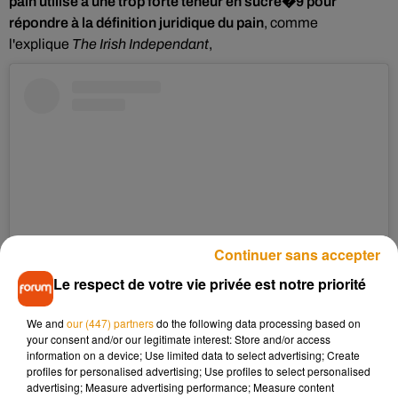
pain utilisé a une trop forte teneur en sucre�9 pour
répondre à la définition juridique du pain
, comme
l'explique
The Irish Independant
,
Continuer sans accepter
Le respect de votre vie privée est notre priorité
Voir cette publication sur Instagram
We and
our (447) partners
do the following data processing based on
your consent and/or our legitimate interest: Store and/or access
Make it a home game, get a FREE Footlong when you buy 2
information on a device; Use limited data to select advertising; Create
and feed the whole crew.�9
profiles for personalised advertising; Use profiles to select personalised
advertising; Measure advertising performance; Measure content
Une publication partagée par
Official Subway
(@subway) le
24 Sep