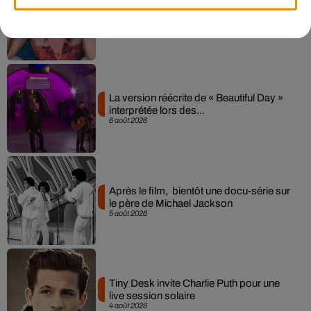
Pomme emprunte le décor de l’émission
« Loups Garous » pour son...
6 août 2026
La version réécrite de « Beautiful Day »
interprétée lors des...
6 août 2026
Après le film, bientôt une docu-série sur
le père de Michael Jackson
5 août 2026
Tiny Desk invite Charlie Puth pour une
live session solaire
4 août 2026