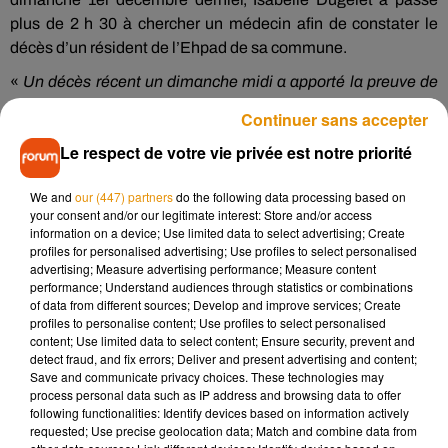
plus de 2 h 30 à chercher un médecin afin de constater le
décès d’un résident de l’Ehpad de sa commune.
«
Un décès récent un dimanche midi a apporté la preuve de
l’absurdité d’un système auquel le maire répond par un
Continuer sans accepter
arrêté absurde
», s’est-elle donc justifiée dans un
Le respect de votre vie privée est notre priorité
communiqué, avant de dénoncer une «
situation sanitaire
catastrophique
» et un «
manque de respect pour le défunt et
We and
our (447) partners
do the following data processing based on
pour les familles
».
your consent and/or our legitimate interest: Store and/or access
information on a device; Use limited data to select advertising; Create
La Gresle n’est pas la seule commune concernée. D’après
profiles for personalised advertising; Use profiles to select personalised
nos confrères, le secteur entier est dépourvu de garde
advertising; Measure advertising performance; Measure content
médicale, car les médecins, qui sont trop peu nombreux, en
performance; Understand audiences through statistics or combinations
of data from different sources; Develop and improve services; Create
sont dispensés.
profiles to personalise content; Use profiles to select personalised
content; Use limited data to select content; Ensure security, prevent and
A La Gresle, interdiction de mourir les week-ends et jours
detect fraud, and fix errors; Deliver and present advertising and content;
fériés
#Loire
https://t.co/ZqqzEYelsZ
Save and communicate privacy choices. These technologies may
process personal data such as IP address and browsing data to offer
— Le Progrès Loire (@Leprogresloire)
December 6, 2019
following functionalities: Identify devices based on information actively
requested; Use precise geolocation data; Match and combine data from