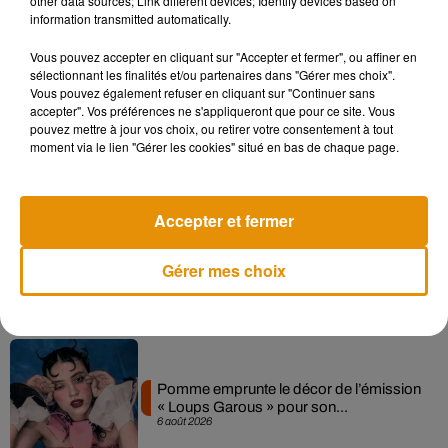
other data sources; Link different devices; Identify devices based on
information transmitted automatically.
Musique
Vous pouvez accepter en cliquant sur "Accepter et fermer", ou affiner en
sélectionnant les finalités et/ou partenaires dans "Gérer mes choix".
Vous pouvez également refuser en cliquant sur "Continuer sans
accepter". Vos préférences ne s'appliqueront que pour ce site. Vous
Madonna sort enfin le remix de « Love
pouvez mettre à jour vos choix, ou retirer votre consentement à tout
Sensation » avec Kylie Minogue
moment via le lien "Gérer les cookies" situé en bas de chaque page.
7 août 2026
Accepter et fermer
Angèle et Amélie Lens dévoilent leur
Gérer mes choix
collaboration tant attendue
7 août 2026
Pomme emprunte le décor de l’émission
« Loups Garous » pour son...
6 août 2026