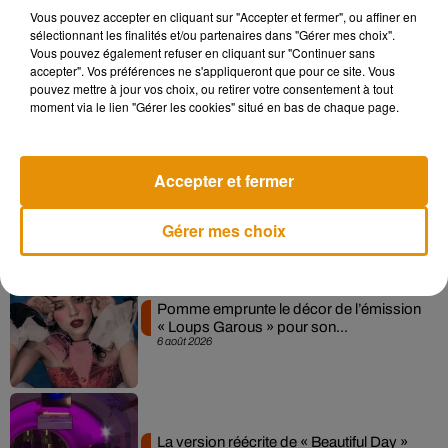
Vous pouvez accepter en cliquant sur "Accepter et fermer", ou affiner en
sélectionnant les finalités et/ou partenaires dans "Gérer mes choix".
Madonna sort enfin le remix de « Love
Vous pouvez également refuser en cliquant sur "Continuer sans
Sensation » avec Kylie Minogue
accepter". Vos préférences ne s'appliqueront que pour ce site. Vous
7 août 2026
pouvez mettre à jour vos choix, ou retirer votre consentement à tout
moment via le lien "Gérer les cookies" situé en bas de chaque page.
Angèle et Amélie Lens dévoilent leur
Accepter et fermer
collaboration tant attendue
7 août 2026
Gérer mes choix
Pomme emprunte le décor de l’émission
« Loups Garous » pour son...
6 août 2026
La version réécrite de « Beautiful Day »