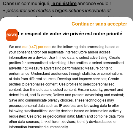
Dans un communiqué,
le ministère
annonce vouloir
«
présenter des modes d’organisations innovants et
répondant aux demandes de soins non programmés (…)
Continuer sans accepter
Cette visite montera les réponses possibles pour l’accueil
des patients sans rendez-vous
».
Le respect de votre vie privée est notre priorité
À noter qu’à ce jour, 240 services d’urgences en France sont
We and
our (447) partners
do the following data processing based on
en grève, dont celui de Poitiers. Le mouvement a été lancé il
your consent and/or our legitimate interest: Store and/or access
y a cinq mois, et ne cesse de grossir. Les médecins
information on a device; Use limited data to select advertising; Create
profiles for personalised advertising; Use profiles to select personalised
menacent même de se joindre au mouvement mi-
advertising; Measure advertising performance; Measure content
septembre. Pour rappel, les grévistes réclament plus de
performance; Understand audiences through statistics or combinations
moyens humains et financiers, et plus de lits pour accueillir
of data from different sources; Develop and improve services; Create
profiles to personalise content; Use profiles to select personalised
les patients.
content; Use limited data to select content; Ensure security, prevent and
detect fraud, and fix errors; Deliver and present advertising and content;
Save and communicate privacy choices. These technologies may
process personal data such as IP address and browsing data to offer
following functionalities: Identify devices based on information actively
requested; Use precise geolocation data; Match and combine data from
other data sources; Link different devices; Identify devices based on
Musique
information transmitted automatically.