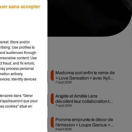
uer sans accepter
erest: Store and/or
tising; Use profiles to
tand audiences through
personalise content; Use
de
Musique
 fraud, and fix errors;
 may process personal
Madonna sort enfin le remix de
mation actively
« Love Sensation » avec Kylie
vices; Identify devices
7 août 2026
Minogue
rtenaires dans "Gérer
Angèle et Amélie Lens
s'appliqueront que pour
dévoilent leur collaboration tant
c
les cookies" situé en
7 août 2026
attendue
50
Pomme emprunte le décor de
l’émission « Loups Garous »
6 août 2026
pour son...