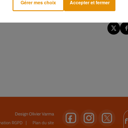
Gérer mes choix
Accepter et fermer
Design
Olivier Varma
rmation RGPD
Plan du site