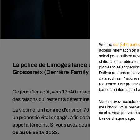
We and
our (447) partn
access information on a 
select personalised ad
statistics or combinatio
La police de Limoges lance un appel à témoin a
profiles to select person
Grossereix (Derrière Family Village).
Deliver and present adv
data such as IP address 
requested; Use precise g
based on information tra
Ce jeudi 1er août, vers 17h40 un accident corporel impliqu
des raisons qui restent à déterminer, un cycliste a chuté et 
Vous pouvez accepter en 
mes choix". Vous pouvez
La victime, un homme d'environ 70 ans, traumatisée au cr
ce site. Vous pouvez met
un pronostic vital engagé. Afin de faire toute la lumière su
bas de chaque page.
appel à témoins. Si vous avez des informations, vous êtes
ou au 05 55 14 31 38.