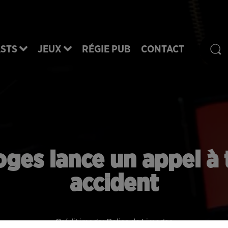
STS
JEUX
RÉGIE PUB
CONTACT
oges lance un appel à
accident
Crédit image:
Police de Limoges