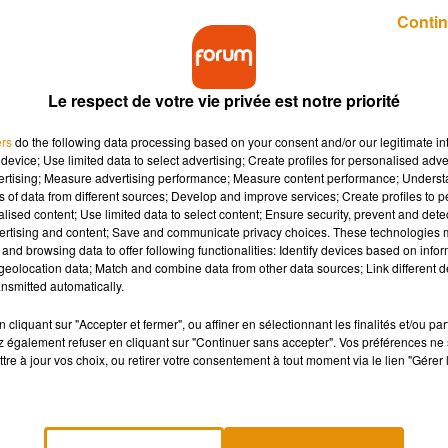
Publié : 2 août 2019 à 9h09 par Alicia Mechin
Contin
Le respect de votre vie privée est notre priorité
ers
do the following data processing based on your consent and/or our legitimate int
device; Use limited data to select advertising; Create profiles for personalised adver
vertising; Measure advertising performance; Measure content performance; Unders
ns of data from different sources; Develop and improve services; Create profiles to 
près un accident survenu ce jeudi 1er août, route 
alised content; Use limited data to select content; Ensure security, prevent and detect
ertising and content; Save and communicate privacy choices. These technologies
and browsing data to offer following functionalities: Identify devices based on infor
eolocation data; Match and combine data from other data sources; Link different de
nsmitted automatically.
ant un cycliste et un véhicule léger est survenu à Limoges. Pour
a touché l'arrière d'un véhicule en circulation.
cliquant sur "Accepter et fermer", ou affiner en sélectionnant les finalités et/ou pa
 également refuser en cliquant sur "Continuer sans accepter". Vos préférences ne 
âne et inconsciente, a été transporté aux urgences du C.H.U ave
tre à jour vos choix, ou retirer votre consentement à tout moment via le lien "Gérer 
r les circonstances de cet accident, la police de Limoges lance un
 invités à contacter le commissariat de Limoges,
au 05 55 14 31 