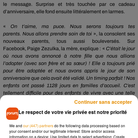
le message.
Surprise et très touchée par ce cadeau
d’anniversaire, elle fond ensuite littéralement en larmes.
«
On t’aime, ma puce.
Nous serons toujours tes
parents.
Nous allons prendre soin de toi
», la
consolent
ses
nouveaux parents, tous aussi bouleversés.
Sur
Facebook,
Paige
Zezulka
, la mère, explique :
«
C’était le jour
où nous avons annoncé à notre fille que nous allions
l’adopter
(avec son frère et sa sœur)
!
Elle a toujours prié
pour être adoptée et nous avons appris le jour de son
anniversaire que cela avait été validé.
Un timing parfait !
Nos
enfants ont passé 1128 jours en familles d’accueil.
C’est
tellement difficile pour des enfants de vivre avec une telle
insécurité
(…)
».
Continuer sans accepter
Le respect de votre vie privée est notre priorité
We and
our (447) partners
do the following data processing based on
your consent and/or our legitimate interest: Store and/or access
information on a device; Use limited data to select advertising; Create