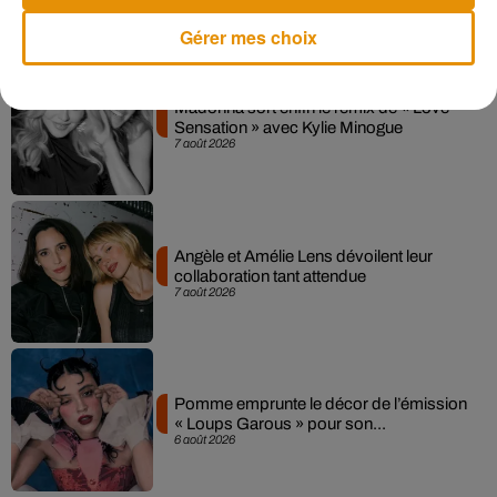
Musique
Gérer mes choix
Madonna sort enfin le remix de « Love
Sensation » avec Kylie Minogue
7 août 2026
Angèle et Amélie Lens dévoilent leur
collaboration tant attendue
7 août 2026
Pomme emprunte le décor de l’émission
« Loups Garous » pour son...
6 août 2026