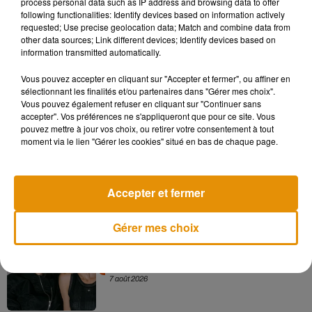
process personal data such as IP address and browsing data to offer
following functionalities: Identify devices based on information actively
requested; Use precise geolocation data; Match and combine data from
En quelques jours seulement, la séquence a déjà été
other data sources; Link different devices; Identify devices based on
visionnée plus de 200 000 fois. Un véritable succès !
information transmitted automatically.
Vous pouvez accepter en cliquant sur "Accepter et fermer", ou affiner en
sélectionnant les finalités et/ou partenaires dans "Gérer mes choix".
Vous pouvez également refuser en cliquant sur "Continuer sans
Musique
accepter". Vos préférences ne s'appliqueront que pour ce site. Vous
pouvez mettre à jour vos choix, ou retirer votre consentement à tout
moment via le lien "Gérer les cookies" situé en bas de chaque page.
Madonna sort enfin le remix de « Love
Sensation » avec Kylie Minogue
7 août 2026
Accepter et fermer
Gérer mes choix
Angèle et Amélie Lens dévoilent leur
collaboration tant attendue
7 août 2026