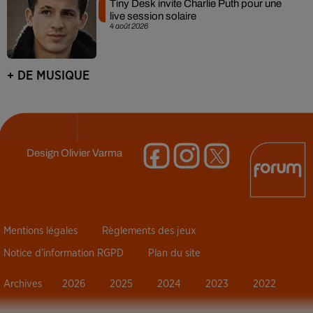
Tiny Desk invite Charlie Puth pour une
live session solaire
4 août 2026
+ DE MUSIQUE
Design
Olivier Varma
Mentions légales
Règlements des jeux
Notice d’information RGPD
Plan du site
Archives
2026
2025
2024
2023
2022