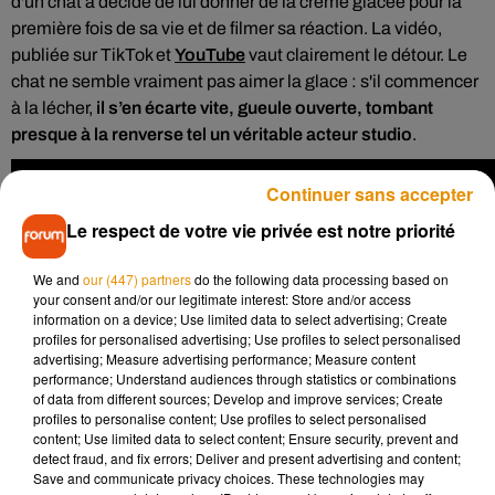
d'un chat a décidé de lui donner de la crème glacée pour la
première fois de sa vie et de filmer sa réaction. La vidéo,
publiée sur TikTok et
YouTube
vaut clairement le détour. Le
chat ne semble vraiment pas aimer la glace : s'il commencer
à la lécher,
il s’en écarte vite, gueule ouverte, tombant
presque à la renverse tel un véritable acteur studio
.
Continuer sans accepter
Le respect de votre vie privée est notre priorité
We and
our (447) partners
do the following data processing based on
your consent and/or our legitimate interest: Store and/or access
information on a device; Use limited data to select advertising; Create
profiles for personalised advertising; Use profiles to select personalised
advertising; Measure advertising performance; Measure content
performance; Understand audiences through statistics or combinations
of data from different sources; Develop and improve services; Create
profiles to personalise content; Use profiles to select personalised
content; Use limited data to select content; Ensure security, prevent and
detect fraud, and fix errors; Deliver and present advertising and content;
Save and communicate privacy choices. These technologies may