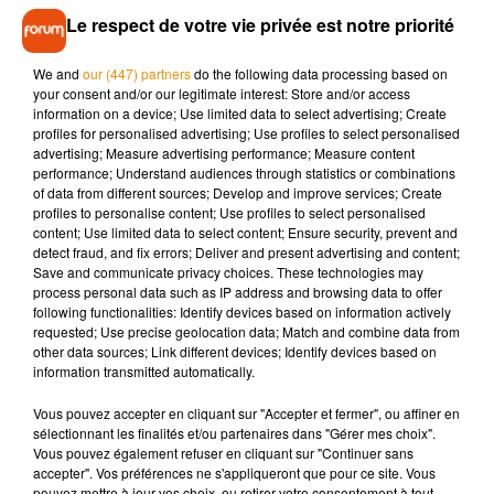
Le respect de votre vie privée est notre priorité
Elle occupera précisément le poste de conseillère
d’éducation enseignement supérieur, recherche et
We and
our (447) partners
do the following data processing based on
innovation auprès d’Emmanuel Macron. Elle a officiellement
your consent and/or our legitimate interest: Store and/or access
information on a device; Use limited data to select advertising; Create
pris ses fonctions le lundi 23 novembre.
profiles for personalised advertising; Use profiles to select personalised
advertising; Measure advertising performance; Measure content
performance; Understand audiences through statistics or combinations
of data from different sources; Develop and improve services; Create
profiles to personalise content; Use profiles to select personalised
content; Use limited data to select content; Ensure security, prevent and
detect fraud, and fix errors; Deliver and present advertising and content;
Musique
Save and communicate privacy choices. These technologies may
process personal data such as IP address and browsing data to offer
following functionalities: Identify devices based on information actively
requested; Use precise geolocation data; Match and combine data from
Pomme emprunte le décor de l’émission
other data sources; Link different devices; Identify devices based on
« Loups Garous » pour son...
information transmitted automatically.
6 août 2026
Vous pouvez accepter en cliquant sur "Accepter et fermer", ou affiner en
sélectionnant les finalités et/ou partenaires dans "Gérer mes choix".
Vous pouvez également refuser en cliquant sur "Continuer sans
accepter". Vos préférences ne s'appliqueront que pour ce site. Vous
La version réécrite de « Beautiful Day »
pouvez mettre à jour vos choix, ou retirer votre consentement à tout