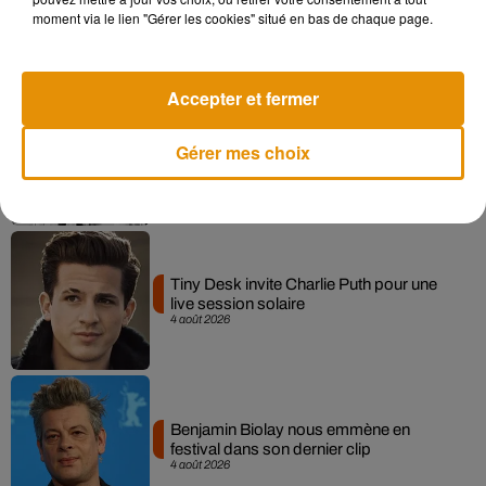
interprétée lors des...
moment via le lien "Gérer les cookies" situé en bas de chaque page.
6 août 2026
Accepter et fermer
Après le film, bientôt une docu-série sur
Gérer mes choix
le père de Michael Jackson
5 août 2026
Tiny Desk invite Charlie Puth pour une
live session solaire
4 août 2026
Benjamin Biolay nous emmène en
festival dans son dernier clip
4 août 2026