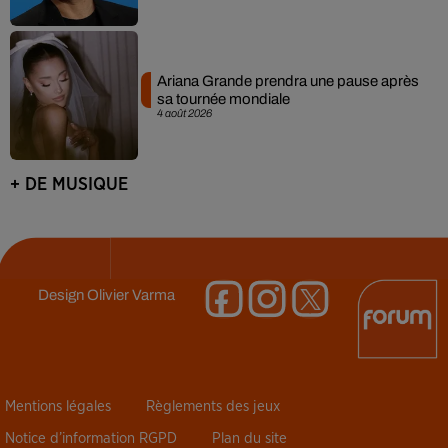
Ariana Grande prendra une pause après
sa tournée mondiale
4 août 2026
+ DE MUSIQUE
Design
Olivier Varma
Mentions légales
Règlements des jeux
Notice d’information RGPD
Plan du site