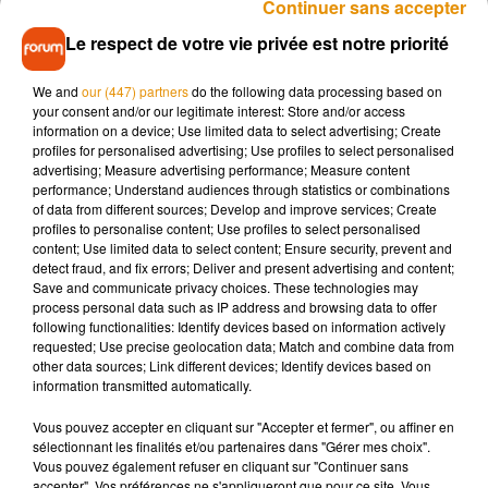
Continuer sans accepter
Le respect de votre vie privée est notre priorité
We and
our (447) partners
do the following data processing based on
your consent and/or our legitimate interest: Store and/or access
information on a device; Use limited data to select advertising; Create
profiles for personalised advertising; Use profiles to select personalised
advertising; Measure advertising performance; Measure content
performance; Understand audiences through statistics or combinations
of data from different sources; Develop and improve services; Create
profiles to personalise content; Use profiles to select personalised
content; Use limited data to select content; Ensure security, prevent and
detect fraud, and fix errors; Deliver and present advertising and content;
Save and communicate privacy choices. These technologies may
process personal data such as IP address and browsing data to offer
following functionalities: Identify devices based on information actively
requested; Use precise geolocation data; Match and combine data from
other data sources; Link different devices; Identify devices based on
Pour inviter les Rochelais à participer à cette homologation,
information transmitted automatically.
le gérant a créé un événement autour de cette journée
Vous pouvez accepter en cliquant sur "Accepter et fermer", ou affiner en
originale qui se tiendra le 7 septembre prochain. Un moment
sélectionnant les finalités et/ou partenaires dans "Gérer mes choix".
festif et convivial, où petits et grands seront les bienvenus :
Vous pouvez également refuser en cliquant sur "Continuer sans
accepter". Vos préférences ne s'appliqueront que pour ce site. Vous