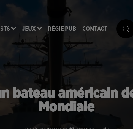
STS
JEUX
RÉGIE PUB
CONTACT
 un bateau américain d
Mondiale
Crédit image:
Image d'illustration - Flickr