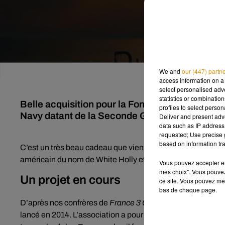
We and
our (447) partn
access information on a 
select personalised ad
statistics or combinatio
Belle acquisition pour la Fondation Vélox de La
profiles to select person
Navy datant de la Seconde Guerre Mondiale.
Deliver and present adv
data such as IP address 
requested; Use precise g
based on information tra
C’est un très beau cadeau que vient d’offrir un américain
américain du nom de White Holly et qui appartenait à l’US
Vous pouvez accepter en 
mes choix". Vous pouvez
Un projet en cours
ce site. Vous pouvez met
bas de chaque page.
D’après nos confrères de
France 3 Centre-Val de Loire
, ce
lancé en 2014. L’association a pour objectif de mettre en p