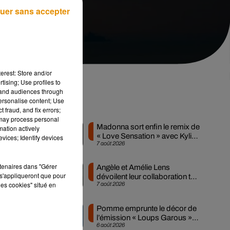
uer sans accepter
erest: Store and/or
tising; Use profiles to
tand audiences through
personalise content; Use
Musique
 fraud, and fix errors;
 may process personal
Madonna sort enfin le remix de
mation actively
« Love Sensation » avec Kylie
vices; Identify devices
7 août 2026
Minogue
rtenaires dans "Gérer
Angèle et Amélie Lens
s'appliqueront que pour
dévoilent leur collaboration tant
les cookies" situé en
7 août 2026
attendue
té
Pomme emprunte le décor de
l’émission « Loups Garous »
6 août 2026
pour son...