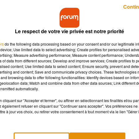
Publié : 29 janvier 2018 à 10h20 par Benoit Billot
Contin
Le respect de votre vie privée est notre priorité
ers
do the following data processing based on your consent and/or our legitimate int
device; Use limited data to select advertising; Create profiles for personalised adver
vertising; Measure advertising performance; Measure content performance; Unders
ns of data from different sources; Develop and improve services; Create profiles to 
 Rochelle. Elle vient de recevoir un bateau de l'US
alised content; Use limited data to select content; Ensure security, prevent and detect
ertising and content; Save and communicate privacy choices. These technologies
and browsing data to offer following functionalities: Identify devices based on infor
eolocation data; Match and combine data from other data sources; Link different de
nsmitted automatically.
 à la Fondation Vélox de La Rochelle récemment. Un bateau
 Navy lors de la Seconde Guerre Mondiale, leur a été remis.
cliquant sur "Accepter et fermer", ou affiner en sélectionnant les finalités et/ou pa
 également refuser en cliquant sur "Continuer sans accepter". Vos préférences ne 
tre à jour vos choix, ou retirer votre consentement à tout moment via le lien "Gérer 
 bateau pourrait venir à point nommé dans le projet Vélox qui a é
lace un laboratoire sur l’eau pour se consacrer à des missions à