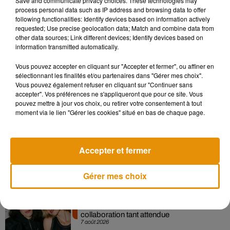
Save and communicate privacy choices. These technologies may
process personal data such as IP address and browsing data to offer
following functionalities: Identify devices based on information actively
requested; Use precise geolocation data; Match and combine data from
other data sources; Link different devices; Identify devices based on
information transmitted automatically.
Vous pouvez accepter en cliquant sur "Accepter et fermer", ou affiner en
sélectionnant les finalités et/ou partenaires dans "Gérer mes choix".
Vous pouvez également refuser en cliquant sur "Continuer sans
accepter". Vos préférences ne s'appliqueront que pour ce site. Vous
Musique
pouvez mettre à jour vos choix, ou retirer votre consentement à tout
moment via le lien "Gérer les cookies" situé en bas de chaque page.
Madonna sort enfin le remix de « Love
Sensation » avec Kylie Minogue
Accepter et fermer
7 août 2026
Gérer mes choix
Angèle et Amélie Lens dévoilent leur
collaboration tant attendue
7 août 2026