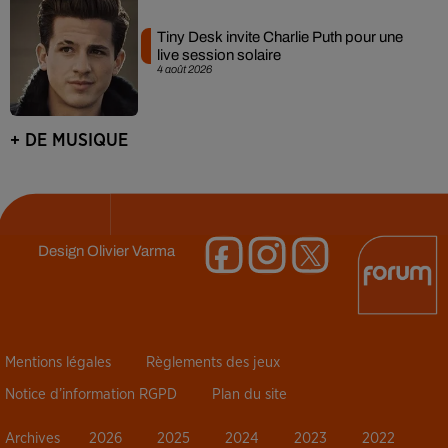
Tiny Desk invite Charlie Puth pour une
live session solaire
4 août 2026
+ DE MUSIQUE
Design
Olivier Varma
Mentions légales
Règlements des jeux
Notice d’information RGPD
Plan du site
Archives
2026
2025
2024
2023
2022