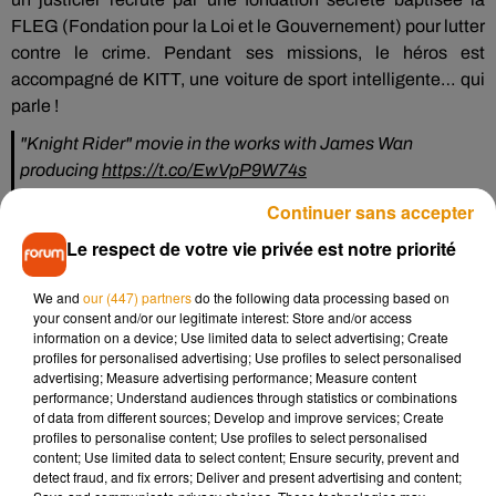
FLEG (Fondation pour la Loi et le Gouvernement) pour lutter
contre le crime. Pendant ses missions, le héros est
accompagné de KITT, une voiture de sport intelligente… qui
parle !
"Knight Rider" movie in the works with James Wan
producing
https://t.co/EwVpP9W74s
pic.twitter.com/U4XRauhiIN
Continuer sans accepter
— Variety (@Variety)
August 6, 2020
Le respect de votre vie privée est notre priorité
We and
our (447) partners
do the following data processing based on
your consent and/or our legitimate interest: Store and/or access
information on a device; Use limited data to select advertising; Create
profiles for personalised advertising; Use profiles to select personalised
advertising; Measure advertising performance; Measure content
performance; Understand audiences through statistics or combinations
of data from different sources; Develop and improve services; Create
profiles to personalise content; Use profiles to select personalised
content; Use limited data to select content; Ensure security, prevent and
detect fraud, and fix errors; Deliver and present advertising and content;