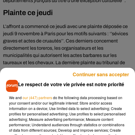
départements français au titre d'une exception culturelle
’’.
Plainte ce jeudi
L’affront a commencé ce jeudi avec une plainte déposée ce
jeudi 9 novembre à Paris pour les motifs suivants : ‘’sévices
graves et actes de cruautés’’. Ces derniers concernent
directement les toreros, les organisateurs et les
municipalités qui autorisent les actes barbares sur les
taureaux et les chevaux. La dernière plainte au tribunal de
grande instance de Compiègne remonte au 6 novembre
Continuer sans accepter
dernier où un cerf a été tué lors d’une chasse à courre dans
Le respect de votre vie privée est notre priorité
une ville du département de l’Oise. On rappelle que d’après
la loi, les auteurs risquent deux ans de prison et 30 000 euros
We and
our (447) partners
do the following data processing based on
d’amende.
your consent and/or our legitimate interest: Store and/or access
information on a device; Use limited data to select advertising; Create
La Corrida en ligne de mire
profiles for personalised advertising; Use profiles to select personalised
advertising; Measure advertising performance; Measure content
performance; Understand audiences through statistics or combinations
" Acte barbare’’ est souvent associé à la corrida. La SPA
of data from different sources; Develop and improve services; Create
rappelle que "
La corrida est exécutée en trois étapes