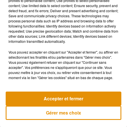
profiles to personalise content; Use profiles to select personalised
impliquant la pique, la banderille et la mise à mort, chaque
content; Use limited data to select content; Ensure security, prevent and
detect fraud, and fix errors; Deliver and present advertising and content;
étape visant à affaiblir considérablement le taureau en vue
Save and communicate privacy choices. These technologies may
de provoquer une mort lente et douloureuse
’’. La Société
process personal data such as IP address and browsing data to offer
Protectrice des Animaux a pour ambition de faire
following functionalities: Identify devices based on information actively
requested; Use precise geolocation data; Match and combine data from
comprendre à la justice qu’il faut être plus sensible aux
other data sources; Link different devices; Identify devices based on
animaux. Lors d’un sondage réalisé en avril dernier, l’Alliance
information transmitted automatically.
anti-corrida avait recueilli 75% d’avis défavorables
d’habitants résidants dans les dix départements français où
Vous pouvez accepter en cliquant sur "Accepter et fermer", ou affiner en
sélectionnant les finalités et/ou partenaires dans "Gérer mes choix".
les corridas sont autorisées.
Vous pouvez également refuser en cliquant sur "Continuer sans
accepter". Vos préférences ne s'appliqueront que pour ce site. Vous
pouvez mettre à jour vos choix, ou retirer votre consentement à tout
moment via le lien "Gérer les cookies" situé en bas de chaque page.
Musique
Accepter et fermer
Madonna sort enfin le remix de « Love
Gérer mes choix
Sensation » avec Kylie Minogue
7 août 2026