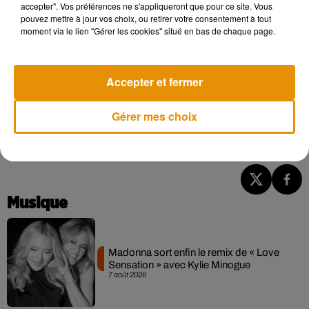
accepter". Vos préférences ne s'appliqueront que pour ce site. Vous
pouvez mettre à jour vos choix, ou retirer votre consentement à tout
moment via le lien "Gérer les cookies" situé en bas de chaque page.
Voir cette publication sur Instagram
#Chromatica �a️�x #LG6
Accepter et fermer
Une publication partagée par
Lady Gaga
(@ladygaga) le
22 Avril 2020 à 1 :55 PDT
Gérer mes choix
Pour l'heure, aucune nouvelle date de sortie n'a été
officiellement annoncée.
Musique
Madonna sort enfin le remix de « Love
Sensation » avec Kylie Minogue
7 août 2026