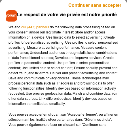
opus ait subi le même sort. En effet, cette dernière a été
mise
Continuer sans accepter
en ligne par erreur par
le site de la chaîne de magasins
Le respect de votre vie privée est notre priorité
Target
, forçant Lady Gaga à annoncer elle-même tous ses
futurs titres sur Instagram il y a quelques heures. Au
We and
our (447) partners
do the following data processing based on
programme ? 16 chansons dont trois énormes collaborations
your consent and/or our legitimate interest: Store and/or access
: une avec
Ariana Grande
sur le morceau
Rain On Me
, une
information on a device; Use limited data to select advertising; Create
autre avec
Elton John
sur
Sine from Above
et enfin, une
profiles for personalised advertising; Use profiles to select personalised
advertising; Measure advertising performance; Measure content
dernière avec le célèbre groupe féminin de K-Pop,
performance; Understand audiences through statistics or combinations
Blackpink
, sur la chanson
Sour Candy
.
of data from different sources; Develop and improve services; Create
profiles to personalise content; Use profiles to select personalised
content; Use limited data to select content; Ensure security, prevent and
detect fraud, and fix errors; Deliver and present advertising and content;
Save and communicate privacy choices. These technologies may
process personal data such as IP address and browsing data to offer
following functionalities: Identify devices based on information actively
requested; Use precise geolocation data; Match and combine data from
other data sources; Link different devices; Identify devices based on
information transmitted automatically.
Vous pouvez accepter en cliquant sur "Accepter et fermer", ou affiner en
sélectionnant les finalités et/ou partenaires dans "Gérer mes choix".
Vous pouvez également refuser en cliquant sur "Continuer sans