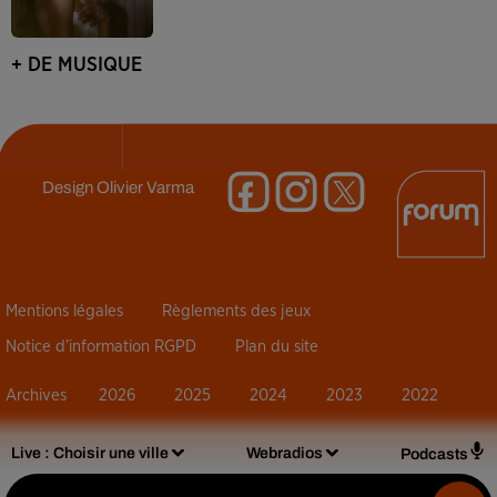
+ DE MUSIQUE
Design
Olivier Varma
Mentions légales
Règlements des jeux
Notice d’information RGPD
Plan du site
Archives
2026
2025
2024
2023
2022
Live :
Choisir une ville
Webradios
Podcasts