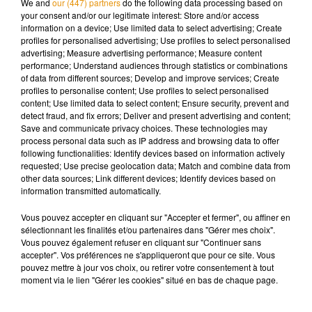
We and
our (447) partners
do the following data processing based on
d’or à son palmarès.
your consent and/or our legitimate interest: Store and/or access
information on a device; Use limited data to select advertising; Create
profiles for personalised advertising; Use profiles to select personalised
advertising; Measure advertising performance; Measure content
performance; Understand audiences through statistics or combinations
Musique
of data from different sources; Develop and improve services; Create
profiles to personalise content; Use profiles to select personalised
content; Use limited data to select content; Ensure security, prevent and
detect fraud, and fix errors; Deliver and present advertising and content;
Save and communicate privacy choices. These technologies may
Pomme emprunte le décor de l’émission
process personal data such as IP address and browsing data to offer
« Loups Garous » pour son...
6 août 2026
following functionalities: Identify devices based on information actively
requested; Use precise geolocation data; Match and combine data from
other data sources; Link different devices; Identify devices based on
information transmitted automatically.
Vous pouvez accepter en cliquant sur "Accepter et fermer", ou affiner en
La version réécrite de « Beautiful Day »
sélectionnant les finalités et/ou partenaires dans "Gérer mes choix".
interprétée lors des...
Vous pouvez également refuser en cliquant sur "Continuer sans
6 août 2026
accepter". Vos préférences ne s'appliqueront que pour ce site. Vous
pouvez mettre à jour vos choix, ou retirer votre consentement à tout
moment via le lien "Gérer les cookies" situé en bas de chaque page.