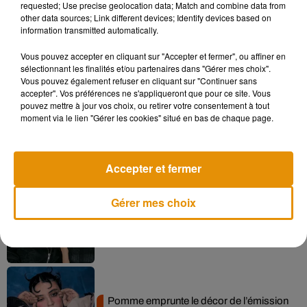
Charpentier.
requested; Use precise geolocation data; Match and combine data from
other data sources; Link different devices; Identify devices based on
information transmitted automatically.
Vous pouvez accepter en cliquant sur "Accepter et fermer", ou affiner en
Musique
sélectionnant les finalités et/ou partenaires dans "Gérer mes choix".
Vous pouvez également refuser en cliquant sur "Continuer sans
accepter". Vos préférences ne s'appliqueront que pour ce site. Vous
pouvez mettre à jour vos choix, ou retirer votre consentement à tout
moment via le lien "Gérer les cookies" situé en bas de chaque page.
Madonna sort enfin le remix de « Love
Sensation » avec Kylie Minogue
7 août 2026
Accepter et fermer
Gérer mes choix
Angèle et Amélie Lens dévoilent leur
collaboration tant attendue
7 août 2026
Pomme emprunte le décor de l’émission