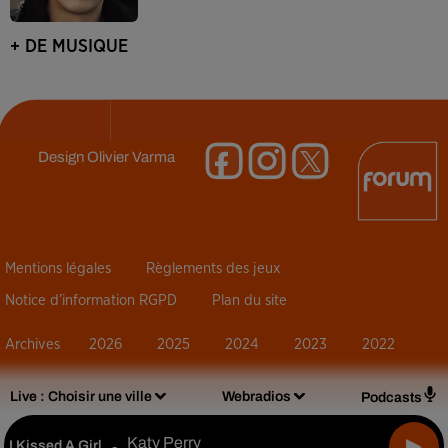
+ DE MUSIQUE
Design
Olivier Varma
Mentions légales
Règlements des jeux
Notice d’information RGPD
Plan du site
Archives
2026
2025
2024
2023
2022
Live :
Choisir une ville
Webradios
Podcasts
Katy Perry
I Kissed A Girl
-