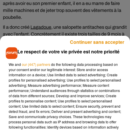
après avoir eu son premier enfant, il en a eu marre de faire
mille machines et de jeter trop souvent des vêtements à la
poubelle.
Il a donc créé
Lagadoue
, une salopette antitaches qui grandit
avec l’enfant. Concrètement il existe trois tailles de 9 mois à
Continuer sans accepter
six ans. La salopette est capable de grandir pratiquement
deux ans avec l’enfant grâce à un système de sangles et
Le respect de votre vie privée est notre priorité
d’élastiques. Le tissu est imperméable et se lave d’un coup
d’éponge en rentrant de balade par exemple.
We and
our (447) partners
do the following data processing based on
your consent and/or our legitimate interest: Store and/or access
Julien Charpentier a aussi voulu que sa salopette soit sans
information on a device; Use limited data to select advertising; Create
perturbateur endocrinien pour l’enfant. Mais tout cela à un
profiles for personalised advertising; Use profiles to select personalised
advertising; Measure advertising performance; Measure content
coût ; 90 euros. « Cela fait moins de 4 euros par mois sur
performance; Understand audiences through statistics or combinations
deux ans d’investissement » se défend le fondateur. D’autant
of data from different sources; Develop and improve services; Create
que la salopette peut ensuite « très bien se donner au petit
profiles to personalise content; Use profiles to select personalised
content; Use limited data to select content; Ensure security, prevent and
frère ou
à la petite sœur ».
detect fraud, and fix errors; Deliver and present advertising and content;
Save and communicate privacy choices. These technologies may
Le tissu serait en effet aussi très résistant. « Il faut carrément
process personal data such as IP address and browsing data to offer
y aller au cutter pour faire un trou » précise Julien
following functionalities: Identify devices based on information actively