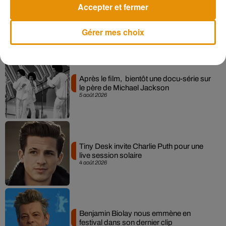
Accepter et fermer
Gérer mes choix
Musique
Après le film, bientôt une docu-série sur
le père de Michael Jackson
5 août 2026
Tiny Desk invite Charlie Puth pour une
live session solaire
4 août 2026
Benjamin Biolay nous emmène en
festival dans son dernier clip