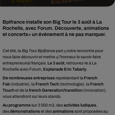
Bpifrance installe son Big Tour le 3 août à La
Rochelle, avec Forum. Découverte, animations
et concerts⬦ un événement à ne pas manquer.
Cet été, le
Big Tour Bpifrance
part a̬ notre rencontre pour
nous faire découvrir et mettre a̬ l’honneur le savoir-faire
entrepreneurial français.
Le 3 août
, retrouvez-le à La
Rochelle avec Forum,
Esplanade Eric Tabarly
.
De nombreuses entreprises
représentant la
French
Fab
(industrie), la
French Tech
(technologie), la
French
Touch
et de la
french Generation/transition
(innovation),
vous attendront sur leurs stands.
Au programme
sur 3 000 m2, des
activités ludiques
,
des
démonstrations
et des
animations
sont proposées au