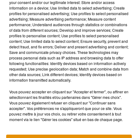
your consent and/or our legitimate interest: Store and/or access
Et puis, le
Big Tour Bpifrance
, c’est aussi en ligne, juste avant
information on a device; Use limited data to select advertising; Create
profiles for personalised advertising; Use profiles to select personalised
l’ouverture du village. De 15h30 a̬ 17h, l’émission
Vive Ta
advertising; Measure advertising performance; Measure content
ville
mettra en avant les entrepreneurs locaux, les forces
performance; Understand audiences through statistics or combinations
vives du territoire, les héros du quotidien, les agriculteurs,
of data from different sources; Develop and improve services; Create
profiles to personalise content; Use profiles to select personalised
restaurateurs et hôteliers locaux… tous ceux qui font
content; Use limited data to select content; Ensure security, prevent and
l’économie locale et libèrent leur créativité et leur énergie sur
detect fraud, and fix errors; Deliver and present advertising and content;
le terrain.
Save and communicate privacy choices. These technologies may
process personal data such as IP address and browsing data to offer
Parallèlement et tout au long de la journée, le
Big
following functionalities: Identify devices based on information actively
tour
retransmettra sur les réseaux sociaux, des instants live
requested; Use precise geolocation data; Match and combine data from
other data sources; Link different devices; Identify devices based on
du village...
information transmitted automatically.
L’événement est organisé par Bpifrance, qui sait de quoi elle
Vous pouvez accepter en cliquant sur "Accepter et fermer", ou affiner en
parle puisqu’elle finance et accompagne les entreprises a̬
sélectionnant les finalités et/ou partenaires dans "Gérer mes choix".
chaque étape de leur développement : crédit, garantie, fonds
Vous pouvez également refuser en cliquant sur "Continuer sans
accepter". Vos préférences ne s'appliqueront que pour ce site. Vous
propres ou encore dans leurs projets d’innovation et a̬
pouvez mettre à jour vos choix, ou retirer votre consentement à tout
l’international.
moment via le lien "Gérer les cookies" situé en bas de chaque page.
Pour tout savoir et ne rien manquer sur le
Big Tour
, rendez-
vous sur
bigtour.fr
.