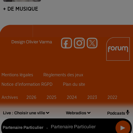
+ DE MUSIQUE
Design
Olivier Varma
Mentions légales
Règlements des jeux
Notice d’information RGPD
Plan du site
Archives
2026
2025
2024
2023
2022
Live :
Choisir une ville
Webradios
Podcasts
Partenaire Particulier
Partenaire Particulier
-