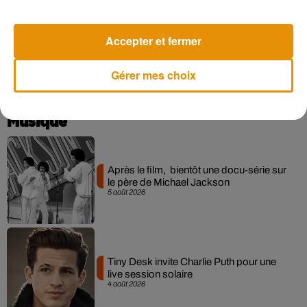
#MonGâteau
est le meilleur de France �xÈ
pic.twitter.com/QTzzEtnznv
Accepter et fermer
— M6 (@M6)
June 14, 2021
Gérer mes choix
Musique
Après le film, bientôt une docu-série sur
le père de Michael Jackson
5 août 2026
Tiny Desk invite Charlie Puth pour une
live session solaire
4 août 2026