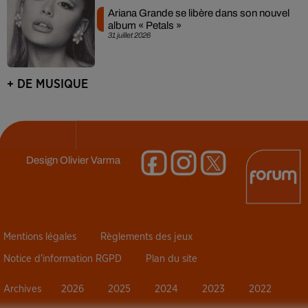
Ariana Grande se libère dans son nouvel
album « Petals »
31 juillet 2026
+ DE MUSIQUE
Design
Olivier Varma
Mentions légales
Règlements des jeux
Notice d’information RGPD
Plan du site
Archives
2026
2025
2024
2023
2022