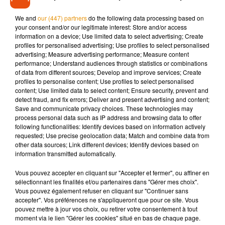
Le 31 mai dernier,
Jean-François Feuillette avec sa femme
We and
our (447) partners
do the following data processing based on
your consent and/or our legitimate interest: Store and/or access
Laure avaient déjà participé à une émission sur M6. Pour la
information on a device; Use limited data to select advertising; Create
première fois, "Patron Incognito"
proposait une double
profiles for personalised advertising; Use profiles to select personalised
immersion aux fondateurs de l'enseigne de boulangerie.
advertising; Measure advertising performance; Measure content
performance; Understand audiences through statistics or combinations
Jean-François Feuillette jouait le rôle de Carl, un chômeur
of data from different sources; Develop and improve services; Create
en reconversion professionnelle.
profiles to personalise content; Use profiles to select personalised
content; Use limited data to select content; Ensure security, prevent and
Laure Feuillette, elle, se faisait passer pour Jennifer, une
detect fraud, and fix errors; Deliver and present advertising and content;
influenceuse culinaire.
Sans sa casquette de patron, Jean-
Save and communicate privacy choices. These technologies may
process personal data such as IP address and browsing data to offer
François Feuillette a pu voir des choses qu’il n’aurait pas
following functionalities: Identify devices based on information actively
vu autrement. Un forme de remise en question également :
requested; Use precise geolocation data; Match and combine data from
other data sources; Link different devices; Identify devices based on
information transmitted automatically.
Écouter le podcast
Vous pouvez accepter en cliquant sur "Accepter et fermer", ou affiner en
sélectionnant les finalités et/ou partenaires dans "Gérer mes choix".
Mon gâteau est le meilleur de France !
avec le chef du Loir-
Vous pouvez également refuser en cliquant sur "Continuer sans
et-cher Jean François Feuillette, c’est ce vendredi soir sur
accepter". Vos préférences ne s'appliqueront que pour ce site. Vous
M6.
pouvez mettre à jour vos choix, ou retirer votre consentement à tout
moment via le lien "Gérer les cookies" situé en bas de chaque page.
Tout de suite, coup d'envoi de la semaine finale pour