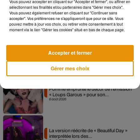
Vous pouvez accepter en cliquant sur "Accepter et fermer", ou affiner en
Madonna sort enfin le remix de « Love
sélectionnant les finalités et/ou partenaires dans "Gérer mes choix".
Sensation » avec Kylie Minogue
Vous pouvez également refuser en cliquant sur "Continuer sans
7 août 2026
accepter". Vos préférences ne s'appliqueront que pour ce site. Vous
pouvez mettre à jour vos choix, ou retirer votre consentement à tout
moment via le lien "Gérer les cookies" situé en bas de chaque page.
Angèle et Amélie Lens dévoilent leur
Accepter et fermer
collaboration tant attendue
7 août 2026
Gérer mes choix
Pomme emprunte le décor de l’émission
« Loups Garous » pour son...
6 août 2026
La version réécrite de « Beautiful Day »
interprétée lors des...