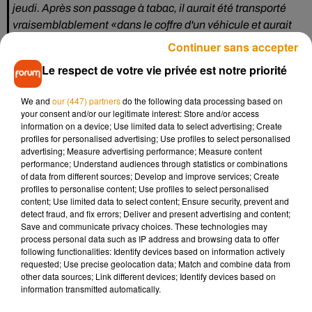
jeudi. Après son passage à tabac, il aurait été transporté
vraisemblablement «dans le coffre d'un véhicule et aurait
été abandonné dans un fossé, vêtu d'un simple caleçon» >
Continuer sans accepter
https://t.co/5FG8Ca1EEh
(via
@le_Parisien
)
Le respect de votre vie privée est notre priorité
— Briac Trébert (@BriacTrebert)
November 14, 2019
We and
our (447) partners
do the following data processing based on
Il y a 10 jours, Oliver avait été roué de coups au bord du canal
your consent and/or our legitimate interest: Store and/or access
de l’Ourcq. La scène d’une extrême violence avait été
information on a device; Use limited data to select advertising; Create
profiles for personalised advertising; Use profiles to select personalised
diffusée sur le réseau social Snapchat. Son corps a donc été
advertising; Measure advertising performance; Measure content
retrouvé dans un fossé à 250 kilomètres de Noisy-le-Sec,
performance; Understand audiences through statistics or combinations
sans que l’on sache si le jeune homme était encore vivant au
of data from different sources; Develop and improve services; Create
profiles to personalise content; Use profiles to select personalised
moment où il a été abandonné en Touraine. Quatre
content; Use limited data to select content; Ensure security, prevent and
personnes ont été interpellées dans cette affaire.
detect fraud, and fix errors; Deliver and present advertising and content;
Save and communicate privacy choices. These technologies may
process personal data such as IP address and browsing data to offer
following functionalities: Identify devices based on information actively
requested; Use precise geolocation data; Match and combine data from
Musique
other data sources; Link different devices; Identify devices based on
information transmitted automatically.