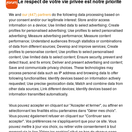
Le respect de votre vie privée est notre priorité
cette adaptation de
La Haine
en comédie musicale, les fans
du film pourront redécouvrir Vinz et compagnie en 4K au
We and
our (447) partners
do the following data processing based on
cinéma le 5 août prochain à l’occasion du 25e anniversaire
your consent and/or our legitimate interest: Store and/or access
du film.
information on a device; Use limited data to select advertising; Create
profiles for personalised advertising; Use profiles to select personalised
#GrandOral
: "J'ai toujours pensé à la haine comme une
advertising; Measure advertising performance; Measure content
comédie musicale, je vais développer ce projet !" Mathieu
performance; Understand audiences through statistics or combinations
of data from different sources; Develop and improve services; Create
Kassovitz, réalisateur et acteur à l'occasion des 25 ans du
profiles to personalise content; Use profiles to select personalised
film culte la Haine
pic.twitter.com/WphblrjpQe
content; Use limited data to select content; Ensure security, prevent and
detect fraud, and fix errors; Deliver and present advertising and content;
— Les Grandes Gueules (@GG_RMC)
June 5, 2020
Save and communicate privacy choices. These technologies may
process personal data such as IP address and browsing data to offer
following functionalities: Identify devices based on information actively
requested; Use precise geolocation data; Match and combine data from
other data sources; Link different devices; Identify devices based on
information transmitted automatically.
Vous pouvez accepter en cliquant sur "Accepter et fermer", ou affiner en
sélectionnant les finalités et/ou partenaires dans "Gérer mes choix".
Vous pouvez également refuser en cliquant sur "Continuer sans
accepter". Vos préférences ne s'appliqueront que pour ce site. Vous
pouvez mettre à jour vos choix, ou retirer votre consentement à tout
moment via le lien "Gérer les cookies" situé en bas de chaque page.