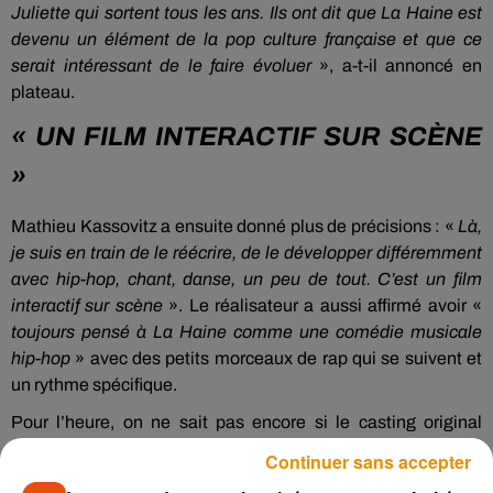
Juliette qui sortent tous les ans. Ils ont dit que La Haine est
devenu un élément de la pop culture française et que ce
serait intéressant de le faire évoluer
», a-t-il annoncé en
plateau.
« UN FILM INTERACTIF SUR SCÈNE
»
Mathieu Kassovitz a ensuite donné plus de précisions : «
Là,
je suis en train de le réécrire, de le développer différemment
avec hip-hop, chant, danse, un peu de tout. C’est un film
interactif sur scène
». Le réalisateur a aussi affirmé avoir «
toujours pensé à La Haine comme une comédie musicale
hip-hop
» avec des petits morceaux de rap qui se suivent et
un rythme spécifique.
Pour l’heure, on ne sait pas encore si le casting original
composé de Vincent Cassel, Saïd Taghmaoui et Hubert
Continuer sans accepter
Koundé participera au projet. Mais en attendant de découvrir