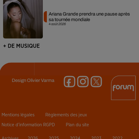
Ariana Grande prendra une pause après
sa tournée mondiale
4 août 2026
+ DE MUSIQUE
Design
Olivier Varma
Mentions légales
Règlements des jeux
Notice d’information RGPD
Plan du site
Archives
2026
2025
2024
2023
2022