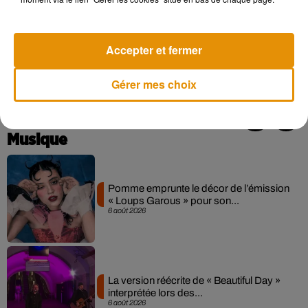
Accepter et fermer
Gérer mes choix
Musique
Pomme emprunte le décor de l’émission
« Loups Garous » pour son...
6 août 2026
La version réécrite de « Beautiful Day »
interprétée lors des...
6 août 2026