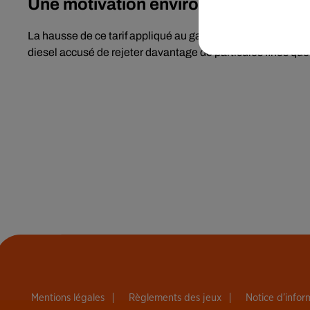
Une motivation environnementale ?
La hausse de ce tarif appliqué au gazole serait dû au rattr
diesel accusé de rejeter davantage de particules fines que
Mentions légales
Règlements des jeux
Notice d’info