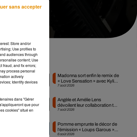
uer sans accepter
erest: Store and/or
tising; Use profiles to
tand audiences through
personalise content; Use
Musique
 fraud, and fix errors;
 may process personal
Madonna sort enfin le remix de
mation actively
« Love Sensation » avec Kylie
vices; Identify devices
7 août 2026
Minogue
rtenaires dans "Gérer
Angèle et Amélie Lens
s'appliqueront que pour
dévoilent leur collaboration tant
les cookies" situé en
7 août 2026
attendue
n
Pomme emprunte le décor de
l’émission « Loups Garous »
6 août 2026
pour son...