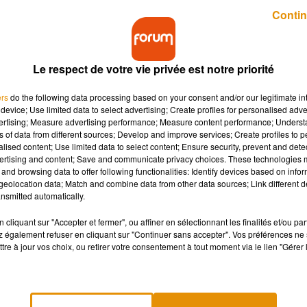
Publié : 17 octobre 2018 à 6h59 par Lucie Claussin
Contin
Le respect de votre vie privée est notre priorité
ers
do the following data processing based on your consent and/or our legitimate int
device; Use limited data to select advertising; Create profiles for personalised adver
vertising; Measure advertising performance; Measure content performance; Unders
ns of data from different sources; Develop and improve services; Create profiles to 
utomobilistes français ! Hier, le prix du diesel a
alised content; Use limited data to select content; Ensure security, prevent and detect
s stations-services.
ertising and content; Save and communicate privacy choices. These technologies
and browsing data to offer following functionalities: Identify devices based on infor
eolocation data; Match and combine data from other data sources; Link different de
nsmitted automatically.
100 stations-services françaises (sur les
9902 recensées dans
sur internet. En
Charente
, à Angoulême, ce fut le cas dans six
cliquant sur "Accepter et fermer", ou affiner en sélectionnant les finalités et/ou pa
 également refuser en cliquant sur "Continuer sans accepter". Vos préférences ne 
nées. Dans le
Maine-et-Loire
, sur les 71 stations-services du
tre à jour vos choix, ou retirer votre consentement à tout moment via le lien "Gérer 
é que celui du gazole. A l’échelle nationale, 20 % des stations-
usqu'à 60% par endroit). Mais la mauvaise nouvelle n’est en rie