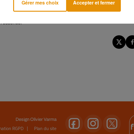
Gérer mes choix
Accepter et fermer
apage fiscal appliqué par le gouvernement, afin de pénaliser le
 l’essence.
Design
Olivier Varma
rmation RGPD
Plan du site