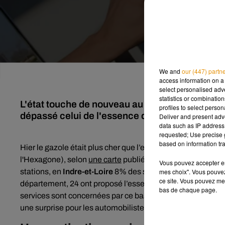
We and
our (447) partn
access information on a 
select personalised ad
statistics or combinatio
L'état touche de nouveau au porte-monnaie des a
profiles to select person
dépassé celui de l'essence dans de nombreuse
Deliver and present adv
data such as IP address 
requested; Use precise g
based on information tra
Hier le gazole était plus cher que l’essence dans près de 2
l'Hexagone)
, selon
une carte
publiée par le gouvernement 
Vous pouvez accepter en 
mes choix". Vous pouvez
stations, en
Indre-et-Loire
8% des stations ont été concer
ce site. Vous pouvez met
département, 24 ont proposé l’essence à un prix moins élev
bas de chaque page.
services sont concernées par ce basculement historique (j
une surprise pour les automobilistes.