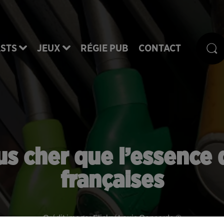
STS
JEUX
RÉGIE PUB
CONTACT
us cher que l’essence
françaises
Crédit image:
Flickr / Louis Concorde ©