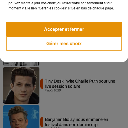
pouvez mettre à jour vos choix, ou retirer votre consentement à tout
La version réécrite de « Beautiful Day »
moment via le lien "Gérer les cookies" situé en bas de chaque page.
interprétée lors des...
6 août 2026
Accepter et fermer
Gérer mes choix
Après le film, bientôt une docu-série sur
le père de Michael Jackson
5 août 2026
Tiny Desk invite Charlie Puth pour une
live session solaire
4 août 2026
Benjamin Biolay nous emmène en
festival dans son dernier clip