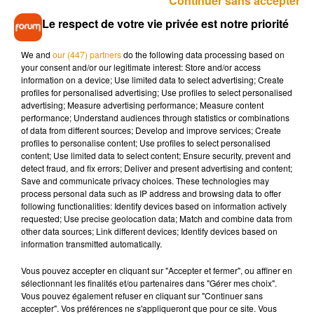
Continuer sans accepter
gisait au sol avec une plaie importante à la tête. Le jeune
Le respect de votre vie privée est notre priorité
homme a été transporté jusqu'à l'hôpital de Tours, dans un
état jugé très sérieux. Il est décédé des suites de ses
We and
our (447) partners
do the following data processing based on
blessures ce dimanche 8 septembre. Après ce drame,
your consent and/or our legitimate interest: Store and/or access
information on a device; Use limited data to select advertising; Create
l'auteur de la gifle s'est rendu de lui-même au commissariat
profiles for personalised advertising; Use profiles to select personalised
du Mans ce lundi. Cet homme de 23 ans a été placé en garde
advertising; Measure advertising performance; Measure content
à vue, il devrait être mis en examen.
performance; Understand audiences through statistics or combinations
of data from different sources; Develop and improve services; Create
profiles to personalise content; Use profiles to select personalised
content; Use limited data to select content; Ensure security, prevent and
detect fraud, and fix errors; Deliver and present advertising and content;
Save and communicate privacy choices. These technologies may
Musique
process personal data such as IP address and browsing data to offer
following functionalities: Identify devices based on information actively
requested; Use precise geolocation data; Match and combine data from
other data sources; Link different devices; Identify devices based on
Pomme emprunte le décor de l’émission
information transmitted automatically.
« Loups Garous » pour son...
6 août 2026
Vous pouvez accepter en cliquant sur "Accepter et fermer", ou affiner en
sélectionnant les finalités et/ou partenaires dans "Gérer mes choix".
Vous pouvez également refuser en cliquant sur "Continuer sans
accepter". Vos préférences ne s'appliqueront que pour ce site. Vous