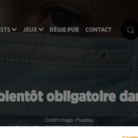
STS
JEUX
RÉGIE PUB
CONTACT
ientôt obligatoire dan
Crédit image:
Pixabay
Publié : 27 août 2020 à 10h44 par Iris Mazzacurati
Contin