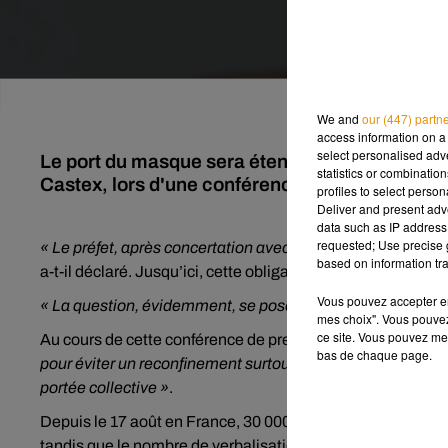
We and
our (447) partn
access information on a 
select personalised ad
Le port du masque sera étendu à « l'ensemble 
statistics or combinatio
Castex, lors d'une conférence de presse consa
profiles to select person
Deliver and present adv
data such as IP address 
requested; Use precise g
« Le préfet, après concertation avec la maire (Anne Hidalg
based on information tra
a-t-il déclaré. Jusqu’ici, cette obligation ne concernait q
Vous pouvez accepter en 
« La question, évidemment, se pose pour la petite couronne
mes choix". Vous pouvez
ce site. Vous pouvez met
Au cours de cette conférence de presse, le Premier minis
bas de chaque page.
pour éviter un reconfinement surtout généralisé »
face à la
portée collective »
.
Depuis le 17 août en France, 30 000 contrôles de port du 
tandis que le nombre de verbalisations pour infraction aux