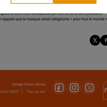
ligatoire dans tous les espaces fermés où se situent plusieurs
r rappelé que le masque serait obligatoire « pour tout le monde 
Design
Olivier Varma
rmation RGPD
Plan du site