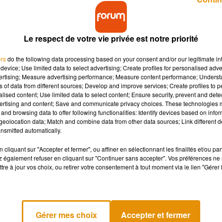
Le respect de votre vie privée est notre priorité
ers
do the following data processing based on your consent and/or our legitimate int
device; Use limited data to select advertising; Create profiles for personalised adver
vertising; Measure advertising performance; Measure content performance; Unders
de la capitale » a annoncé le Premier ministre Jean
ns of data from different sources; Develop and improve services; Create profiles to 
crée à l'épidémie de Covid-19, jeudi 27 août.
alised content; Use limited data to select content; Ensure security, prevent and detect
ertising and content; Save and communicate privacy choices. These technologies
and browsing data to offer following functionalities: Identify devices based on infor
eolocation data; Match and combine data from other data sources; Link different de
o), va étendre le port du masque dans l'ensemble de la capitale"
nsmitted automatically.
ue quelques zones.
cliquant sur "Accepter et fermer", ou affiner en sélectionnant les finalités et/ou pa
, compte tenu des circulations entre ces territoires »
, a-t-il ajou
 également refuser en cliquant sur "Continuer sans accepter". Vos préférences ne 
tre à jour vos choix, ou retirer votre consentement à tout moment via le lien "Gérer 
tre a également rappelé que le gouvernement souhaitait
« tout fa
 recrudescence de l'épidémie de coronavirus ; un objectif
« à not
masque ont entraîné 1 900 mesures de police et 53 fermetures,
Gérer mes choix
Accepter et fermer
 règles du port du masque atteint
« un flux de 700 par jour »
a