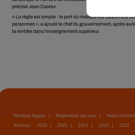
précisé Jean Castex.
« La règle est simple : le port du masque est désormais ob
personnes »
, a ajouté le chef du gouvernement, après avoi
la rentrée dans l'enseignement supérieur.
Mentions légales
Règlements des jeux
Notice d’info
Archives
2026
2025
2024
2023
2022