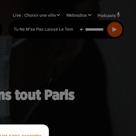
Live :
Choisir une ville
Webradios
Podcasts
David Hallyday
-
Tu Ne M'as Pas Laissé Le Temps
s tout Paris
uer sans accepter