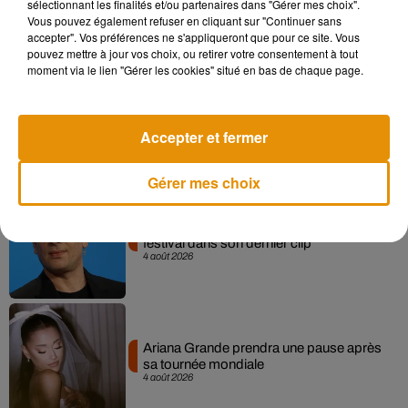
le père de Michael Jackson
sélectionnant les finalités et/ou partenaires dans "Gérer mes choix".
5 août 2026
Vous pouvez également refuser en cliquant sur "Continuer sans
accepter". Vos préférences ne s'appliqueront que pour ce site. Vous
pouvez mettre à jour vos choix, ou retirer votre consentement à tout
moment via le lien "Gérer les cookies" situé en bas de chaque page.
Tiny Desk invite Charlie Puth pour une
live session solaire
Accepter et fermer
4 août 2026
Gérer mes choix
Benjamin Biolay nous emmène en
festival dans son dernier clip
4 août 2026
Ariana Grande prendra une pause après
sa tournée mondiale
4 août 2026