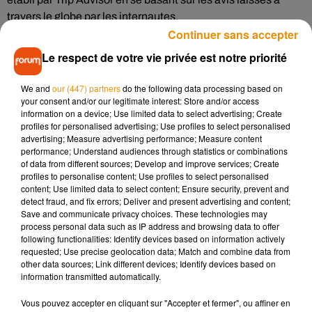
travers le globe par les internautes.
Continuer sans accepter
Pour Le Crocodile, il y a 1033 avis laissés avec une note
Le respect de votre vie privée est notre priorité
globale de 4,5/5. Côté menu, entre terrine de foie gras de
canard, filet de chevreuil rôti mais aussi belle langoustine
We and
our (447) partners
do the following data processing based on
bretonne, il faudra quand même sortir le porte-monnaie. Pas
your consent and/or our legitimate interest: Store and/or access
un menu en dessous de 50 euros.
information on a device; Use limited data to select advertising; Create
profiles for personalised advertising; Use profiles to select personalised
À noter que des traveller’s choice awards ont aussi été élus
advertising; Measure advertising performance; Measure content
du côté des hôtels du globe. Le premier et seul hôtel parisien
performance; Understand audiences through statistics or combinations
of data from different sources; Develop and improve services; Create
du classement arrive huitième. Il s’agit de l’hôtel
La Réserve
profiles to personalise content; Use profiles to select personalised
à Paris.
content; Use limited data to select content; Ensure security, prevent and
detect fraud, and fix errors; Deliver and present advertising and content;
Save and communicate privacy choices. These technologies may
process personal data such as IP address and browsing data to offer
following functionalities: Identify devices based on information actively
Musique
requested; Use precise geolocation data; Match and combine data from
other data sources; Link different devices; Identify devices based on
information transmitted automatically.
Après le film, bientôt une docu-série sur
Vous pouvez accepter en cliquant sur "Accepter et fermer", ou affiner en