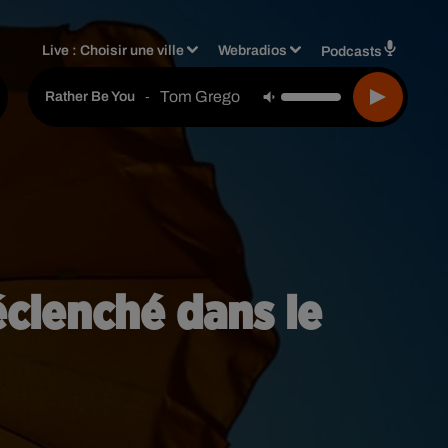
Live :
Choisir une ville
Webradios
Podcasts
Tom Gregory
-
Rather Be You
éclenché dans le