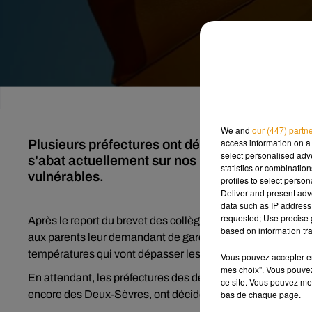
We and
our (447) partn
access information on a 
Plusieurs préfectures ont décidé d'activer le p
select personalised ad
s'abat actuellement sur nos régions. Des mesu
statistics or combinatio
vulnérables.
profiles to select person
Deliver and present adv
data such as IP address 
requested; Use precise g
Après le report du brevet des collèges, certains établiss
based on information tra
aux parents leur demandant de garder leurs enfants en rai
températures qui vont dépasser les 40°C par endroit le jour
Vous pouvez accepter en 
mes choix". Vous pouvez
En attendant, les préfectures des départements du Maine-et
ce site. Vous pouvez met
encore des Deux-Sèvres, ont décidé d’activer le niveau 3 d
bas de chaque page.