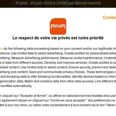
Publié : 25 juin 2019 à 14h50 par Benoit Hanrot
Contin
Le respect de votre vie privée est notre priorité
ers
do the following data processing based on your consent and/or our legitimate int
device; Use limited data to select advertising; Create profiles for personalised adver
lan alerte canicule après la vague de chaleur qui
vertising; Measure advertising performance; Measure content performance; Unders
res ont été prises pour protéger les personnes
ns of data from different sources; Develop and improve services; Create profiles to 
alised content; Use limited data to select content; Ensure security, prevent and detect
ertising and content; Save and communicate privacy choices. These technologies
and browsing data to offer following functionalities: Identify devices based on infor
eolocation data; Match and combine data from other data sources; Link different de
ements ont décidé de fermer leurs portes et ont envoyé un messag
nsmitted automatically.
son de la canicule qui frappe actuellement notre pays. Des
 et ne pas retomber sous la barre des 20°C durant la nuit.
cliquant sur "Accepter et fermer", ou affiner en sélectionnant les finalités et/ou pa
 également refuser en cliquant sur "Continuer sans accepter". Vos préférences ne 
-Loire, de la Vienne, de la Haute-Vienne, de l’Indre-et-Loire ou
tre à jour vos choix, ou retirer votre consentement à tout moment via le lien "Gérer 
u plan alerte canicule. Un dispositif qui prévoit notamment :