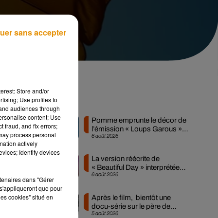
uer sans accepter
erest: Store and/or
tising; Use profiles to
Musique
tand audiences through
personalise content; Use
Pomme emprunte le décor de
 fraud, and fix errors;
l’émission « Loups Garous »
 may process personal
6 août 2026
pour son...
mation actively
vices; Identify devices
e
La version réécrite de
« Beautiful Day » interprétée
6 août 2026
lors des...
rtenaires dans "Gérer
s'appliqueront que pour
les cookies" situé en
Après le film, bientôt une
docu-série sur le père de
5 août 2026
Michael Jackson