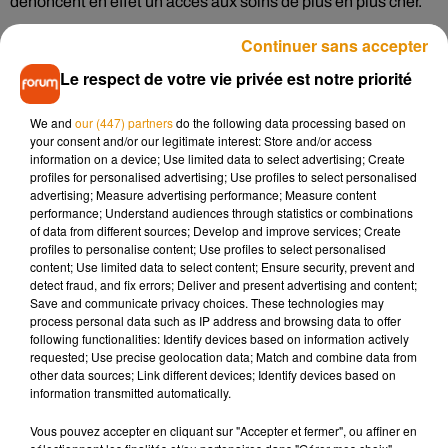
dénoncent en effet un accès aux soins de plus en plus cher.
Les barrières sont donc en cours d'installation et devrait être
Continuer sans accepter
opérationnelles très prochainement. Cette nouvelle mesure
Le respect de votre vie privée est notre priorité
er
devrait prendre effet au 1
janvier prochain. Concernant la
grille tarifaire qui sera appliquée, aucun chiffre n’a été pour le
We and
our (447) partners
do the following data processing based on
moment donné. Selon
France 3 Centre-Val de Loire
, la
your consent and/or our legitimate interest: Store and/or access
direction de l’établissement devrait tenir informer les usagers
information on a device; Use limited data to select advertising; Create
profiles for personalised advertising; Use profiles to select personalised
prochainement, à travers un communiqué. À noter que la
advertising; Measure advertising performance; Measure content
société Kings Park sera en charge du parking, comme à la
performance; Understand audiences through statistics or combinations
clinique Alliance de Saint-Cyr-sur-Loire. Là-bas, les usagers
of data from different sources; Develop and improve services; Create
profiles to personalise content; Use profiles to select personalised
payent un euro la demi-heure de stationnement.
content; Use limited data to select content; Ensure security, prevent and
detect fraud, and fix errors; Deliver and present advertising and content;
Save and communicate privacy choices. These technologies may
process personal data such as IP address and browsing data to offer
following functionalities: Identify devices based on information actively
Musique
requested; Use precise geolocation data; Match and combine data from
other data sources; Link different devices; Identify devices based on
information transmitted automatically.
Pomme emprunte le décor de l’émission
Vous pouvez accepter en cliquant sur "Accepter et fermer", ou affiner en
« Loups Garous » pour son...