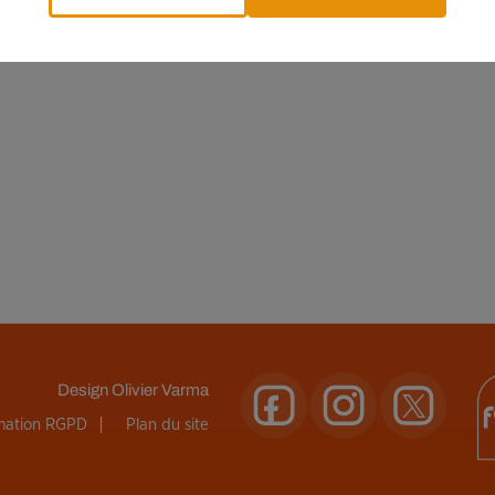
Design
Olivier Varma
rmation RGPD
Plan du site