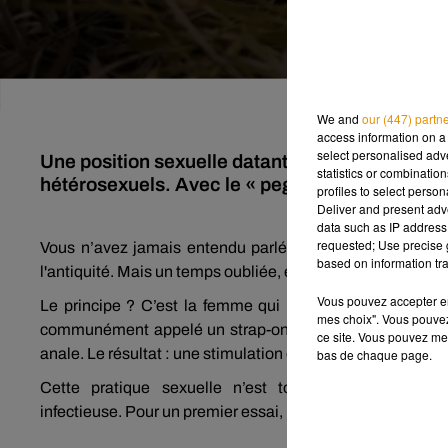
We and
our (447) partn
access information on a 
select personalised ad
Une position sexuelle datant de l'antiquité rev
statistics or combinatio
hétérosexuels. Avec le « pegging », c'est en e
profiles to select person
Deliver and present adv
data such as IP address 
requested; Use precise g
Vous n’avez jamais entendu parlé du «
pegging
» ?
Cet
based on information tra
l'antiquité.
Mais un temps oubliée, elle revient aujourd’hui
Vous pouvez accepter en 
Le principe ?
C’est la femme qui prend le contrôle et q
mes choix". Vous pouvez
communément appelé un
strap-on
, ajusté à sa taille.
De 
ce site. Vous pouvez met
anale.
Le résultat :
une stimulation de la prostate et un o
bas de chaque page.
Cette pratique sexuelle n’est toutefois pas sans r
infectieuse.
Pour un premier essai, messieurs,
préférez
do