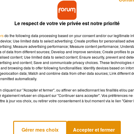
Le respect de votre vie privée est notre priorité
ers
do the following data processing based on your consent and/or our legitimate int
device; Use limited data to select advertising; Create profiles for personalised adver
vertising; Measure advertising performance; Measure content performance; Unders
ient aujourd'hui à la mode chez les couples
ns of data from different sources; Develop and improve services; Create profiles to 
ffet la femme qui prend le contrôle⬦ Mode d'emploi.
alised content; Use limited data to select content; Ensure security, prevent and detect
ertising and content; Save and communicate privacy choices. These technologies
and browsing data to offer following functionalities: Identify devices based on infor
eolocation data; Match and combine data from other data sources; Link different de
te tendance sexuelle ne date pourtant pas d’hier : elle vient
nsmitted automatically.
 à la mode pour le plus grand plaisir des hommes.
cliquant sur "Accepter et fermer", ou affiner en sélectionnant les finalités et/ou pa
ui pénètre son partenaire à l’aide d’un godemiché-ceinture, p
 également refuser en cliquant sur "Continuer sans accepter". Vos préférences ne 
son côté, l’homme se détend et se prépare pour une pénétrat
tre à jour vos choix, ou retirer votre consentement à tout moment via le lien "Gérer 
rgasme plus intense pour ces messieurs.
isques puisque la sodomie peut s’avérer douloureuse et
nc les
sextoys
de petites tailles et un bon lubrifiant.
Gérer mes choix
Accepter et fermer