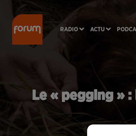
RADIO
ACTU
PODCA
Le « pegging » :