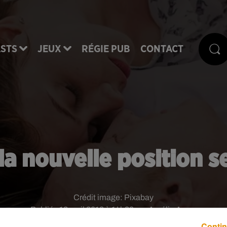
STS
JEUX
RÉGIE PUB
CONTACT
 la nouvelle position s
Crédit image:
Pixabay
Publié : 12 avril 2018 à 14h30 par Aurélie Amcn
Contin