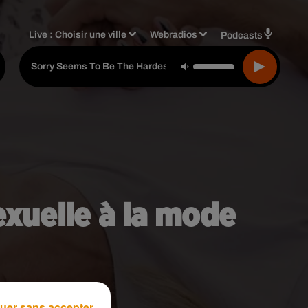
Live :
Choisir une ville
Webradios
Podcasts
Blue Feat. Elton J
-
Sorry Seems To Be The Hardest Word
exuelle à la mode
uer sans accepter