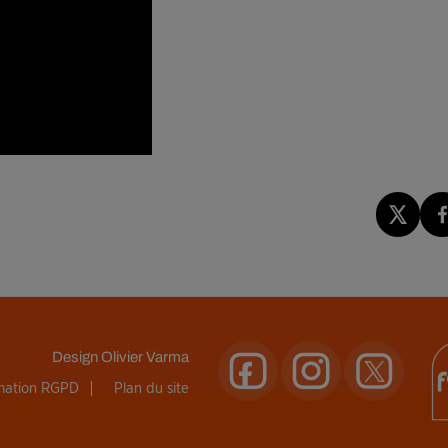
Design
Olivier Varma
rmation RGPD
Plan du site