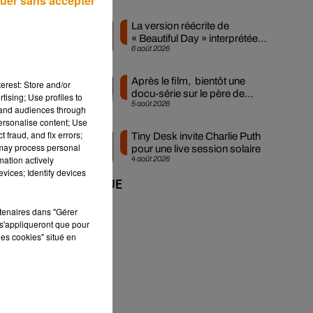
uer sans accepter
La version réécrite de
« Beautiful Day » interprétée
6 août 2026
lors des...
Après le film, bientôt une
erest: Store and/or
docu-série sur le père de
tising; Use profiles to
5 août 2026
Michael Jackson
tand audiences through
personalise content; Use
 fraud, and fix errors;
Tiny Desk invite Charlie Puth
 may process personal
pour une live session solaire
mation actively
4 août 2026
vices; Identify devices
+ DE MUSIQUE
rtenaires dans "Gérer
s'appliqueront que pour
les cookies" situé en