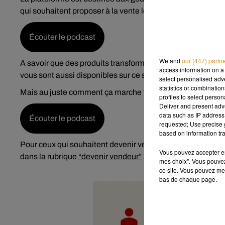
qui souhaitent proposer à la vente leurs productions :
Écouter le podcast
We and
our (447) partn
A savoir que des produits transformés comme des confitures
access information on a 
vous sont aussi disponibles sur ce site. Un bon moyen de fa
select personalised ad
statistics or combinatio
Mais au juste comment ça marche ?
profiles to select person
Deliver and present adv
data such as IP address 
Écouter le podcast
requested; Use precise g
based on information tra
Pour ceux qui souhaitent devenir vendeur, c’est tout pareil, 
Vous pouvez accepter en 
dans la rubrique
“devenir vendeur”
.Pour suivre toute l'ac
mes choix". Vous pouvez
ce site. Vous pouvez met
bas de chaque page.