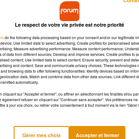
Contin
Le respect de votre vie privée est notre priorité
ers
do the following data processing based on your consent and/or our legitimate int
, ratatouilles, jus ou encore soupes produits tout près de chez
device; Use limited data to select advertising; Create profiles for personalised adver
ire des heureux et de lutter contre le gaspillage alimentaire.
vertising; Measure advertising performance; Measure content performance; Unders
ns of data from different sources; Develop and improve services; Create profiles to 
alised content; Use limited data to select content; Ensure security, prevent and detect
ertising and content; Save and communicate privacy choices. These technologies
and browsing data to offer following functionalities: Identify devices based on infor
eolocation data; Match and combine data from other data sources; Link different de
nsmitted automatically.
il suffit de vous rendre sur lepotagerdacôté.fr et de vous inscrire
cliquant sur "Accepter et fermer", ou affiner en sélectionnant les finalités et/ou pa
tualité des producteurs, rendez vous sur la page
Facebook du
 également refuser en cliquant sur "Continuer sans accepter". Vos préférences ne 
tre à jour vos choix, ou retirer votre consentement à tout moment via le lien "Gérer 
Gérer mes choix
Accepter et fermer