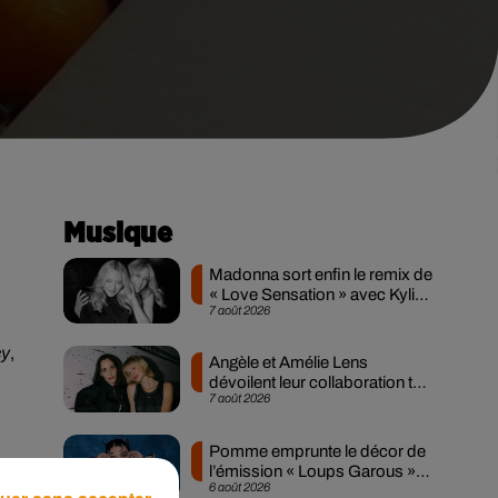
Musique
Madonna sort enfin le remix de
« Love Sensation » avec Kylie
7 août 2026
Minogue
cy
,
Angèle et Amélie Lens
dévoilent leur collaboration tant
7 août 2026
attendue
Pomme emprunte le décor de
l’émission « Loups Garous »
6 août 2026
pour son...
ls