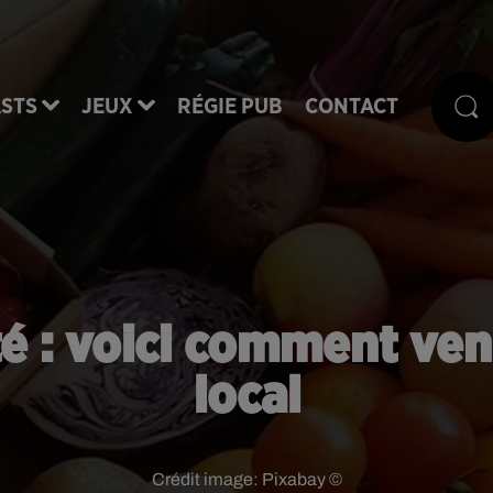
STS
JEUX
RÉGIE PUB
CONTACT
té : voici comment v
local
Crédit image:
Pixabay ©