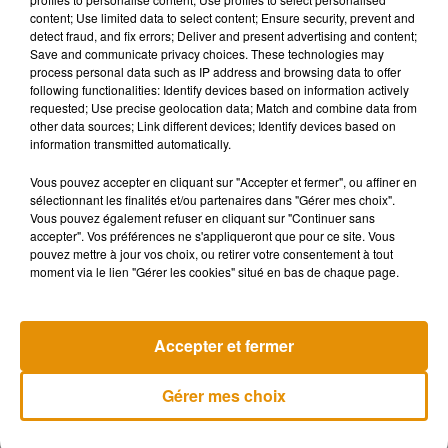
Plusieurs ministres de son gouvernement, restés à Tahiti,
content; Use limited data to select content; Ensure security, prevent and
ont aussi été testés positifs ces derniers jours.
detect fraud, and fix errors; Deliver and present advertising and content;
Save and communicate privacy choices. These technologies may
process personal data such as IP address and browsing data to offer
Selon les derniers chiffres communiqués par les services de
following functionalities: Identify devices based on information actively
santé vendredi, la Polynésie française a recensé 2 692 cas
requested; Use precise geolocation data; Match and combine data from
other data sources; Link different devices; Identify devices based on
de Covid depuis la réouverture des frontières, le 15 juillet, et
information transmitted automatically.
déplore 10 décès.
Vous pouvez accepter en cliquant sur "Accepter et fermer", ou affiner en
sélectionnant les finalités et/ou partenaires dans "Gérer mes choix".
(Avec AFP)
Vous pouvez également refuser en cliquant sur "Continuer sans
accepter". Vos préférences ne s'appliqueront que pour ce site. Vous
pouvez mettre à jour vos choix, ou retirer votre consentement à tout
moment via le lien "Gérer les cookies" situé en bas de chaque page.
Musique
Accepter et fermer
Madonna sort enfin le remix de « Love
Sensation » avec Kylie Minogue
Gérer mes choix
7 août 2026