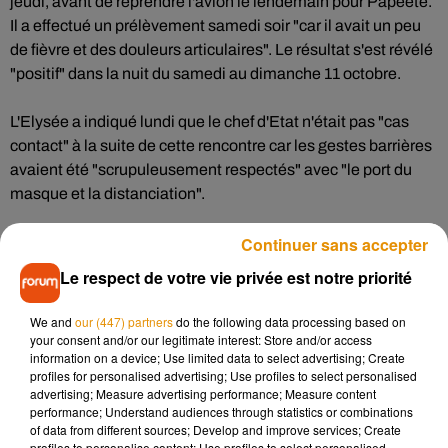
jeudi, avant de reprendre l'avion le lendemain pour Papeete.
Il a effectué un prélèvement samedi soir "car il avait un peu
de fièvre et des douleurs articulaires". Le résultat s'est révélé
"positif" dans la nuit du samedi au dimanche 11 octobre.
L'Elysée a indiqué lundi que le chef d'Etat n'était pas "cas
contact" à la suite de cette rencontre car les gestes barrières
avaient été "scrupuleusement respectés" avec "le port du
masque et la distanciation".
Continuer sans accepter
Lors de son séjour à Paris, Edouard Fritch a aussi rencontré
le Premier ministre Jean Castex et le ministre des Outre-mer
Le respect de votre vie privée est notre priorité
Sébastien Lecornu une semaine plus tôt, ainsi que le
ministre de l'Intérieur Gérald Darmanin, lundi 5 octobre.
We and
our (447) partners
do the following data processing based on
your consent and/or our legitimate interest: Store and/or access
information on a device; Use limited data to select advertising; Create
Edouard Fritch a été placé en septaine, un isolement de sept
profiles for personalised advertising; Use profiles to select personalised
jours. Selon le communiqué, son état n'est "pas
advertising; Measure advertising performance; Measure content
préoccupant".
performance; Understand audiences through statistics or combinations
of data from different sources; Develop and improve services; Create
profiles to personalise content; Use profiles to select personalised