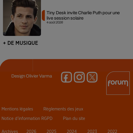
Tiny Desk invite Charlie Puth pour une
live session solaire
4 août 2026
+ DE MUSIQUE
Design
Olivier Varma
Mentions légales
Règlements des jeux
Notice d’information RGPD
Plan du site
Archives
2026
2025
2024
2023
2022