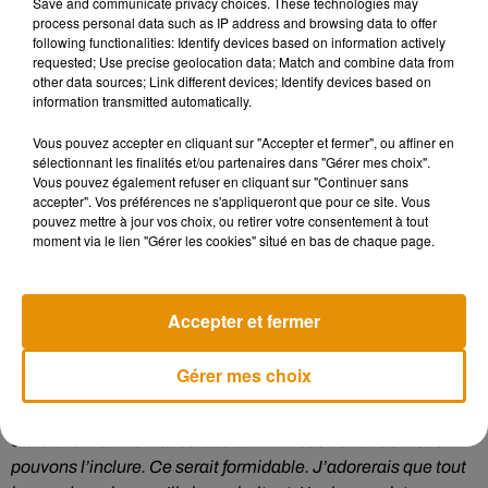
Save and communicate privacy choices. These technologies may
Voir cette publication sur Instagram
process personal data such as IP address and browsing data to offer
following functionalities: Identify devices based on information actively
Une publication partagée par Gossip Girl (@gossipgirlfeed)
le
20 F
requested; Use precise geolocation data; Match and combine data from
other data sources; Link different devices; Identify devices based on
information transmitted automatically.
Qu'est devenu Dan Humphrey ?
Vous pouvez accepter en cliquant sur "Accepter et fermer", ou affiner en
Si rien n’est encore certain concernant le retour de Serena,
sélectionnant les finalités et/ou partenaires dans "Gérer mes choix".
Blair, Nate et Chuck dans la
nouvelle version de Gossip Girl
,
Vous pouvez également refuser en cliquant sur "Continuer sans
accepter". Vos préférences ne s'appliqueront que pour ce site. Vous
on sait aujourd’hui que le destin de Dan sera bel et bien
pouvez mettre à jour vos choix, ou retirer votre consentement à tout
évoqué.
Attention spoilers !
Souvenez-vous. À la fin de la
moment via le lien "Gérer les cookies" situé en bas de chaque page.
série, on apprenait enfin
la véritable identité de
Gossip
Girl
,
la personne qui gérait le célèbre site à potins.
Il
s'agissait alors de Dan Humphrey, le célèbre lycéen
Accepter et fermer
interprété par l’acteur
Penn Badgley
.
"Eh bien,
nous avons
parlé de ce qui est arrivé à Dan, donc je devrais peut-être
Gérer mes choix
envoyer un texto à Penn et voir s’il est vraiment disponible
"
,
a en effet confié le co-créateur de la série, Joshua Safran,
dans une interview accordée à
ET
.
"Nous verrons si nous
pouvons l’inclure. Ce serait formidable. J’adorerais que tout