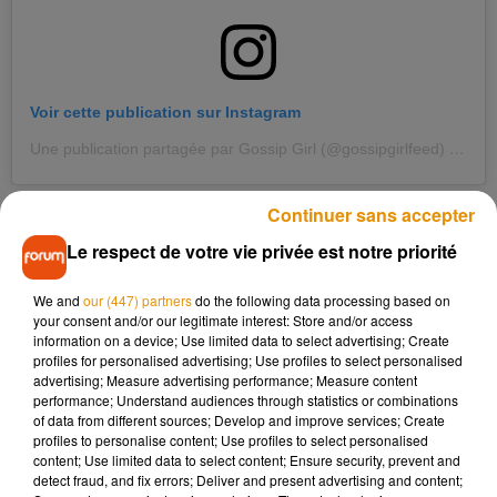
Voir cette publication sur Instagram
Une publication partagée par Gossip Girl (@gossipgirlfeed)
le
4 Ao
Continuer sans accepter
Le respect de votre vie privée est notre priorité
We and
our (447) partners
do the following data processing based on
your consent and/or our legitimate interest: Store and/or access
information on a device; Use limited data to select advertising; Create
profiles for personalised advertising; Use profiles to select personalised
advertising; Measure advertising performance; Measure content
performance; Understand audiences through statistics or combinations
of data from different sources; Develop and improve services; Create
profiles to personalise content; Use profiles to select personalised
content; Use limited data to select content; Ensure security, prevent and
detect fraud, and fix errors; Deliver and present advertising and content;