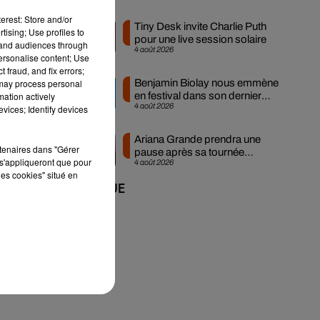
erest: Store and/or
Tiny Desk invite Charlie Puth
tising; Use profiles to
pour une live session solaire
tand audiences through
4 août 2026
personalise content; Use
 fraud, and fix errors;
 may process personal
Benjamin Biolay nous emmène
mation actively
en festival dans son dernier
4 août 2026
vices; Identify devices
clip
Ariana Grande prendra une
rtenaires dans "Gérer
pause après sa tournée
s'appliqueront que pour
4 août 2026
mondiale
les cookies" situé en
+ DE MUSIQUE