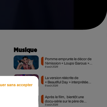
Musique
Pomme emprunte le décor de
l’émission « Loups Garous »
6 août 2026
pour son...
La version réécrite de
s
« Beautiful Day » interprétée
uer sans accepter
6 août 2026
lors des...
 et
Après le film, bientôt une
docu-série sur le père de
5 août 2026
Michael Jackson