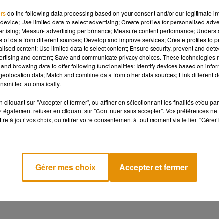
 graphique tous les dessins animés que l’on a connu plus jeune ?
ers
do the following data processing based on your consent and/or our legitimate int
device; Use limited data to select advertising; Create profiles for personalised adver
’antan �xܷ�xÈ
#Denver
https://t.co/t01m8vDVxw
vertising; Measure advertising performance; Measure content performance; Unders
ns of data from different sources; Develop and improve services; Create profiles to 
alised content; Use limited data to select content; Ensure security, prevent and detect
est valable pour le générique aussi.
pic.twitter.com/0drT3lNDwq
ertising and content; Save and communicate privacy choices. These technologies
and browsing data to offer following functionalities: Identify devices based on infor
eolocation data; Match and combine data from other data sources; Link different de
nsmitted automatically.
aireBenalla
ou le massacre de
#Denver
le dernier dinosaure
cliquant sur "Accepter et fermer", ou affiner en sélectionnant les finalités et/ou pa
 également refuser en cliquant sur "Continuer sans accepter". Vos préférences ne 
tre à jour vos choix, ou retirer votre consentement à tout moment via le lien "Gérer 
Gérer mes choix
Accepter et fermer
e minutes pour la rentrée. Le logo et la musique du générique
mêmes. A vous de vous faire votre avis ? Rendez-vous le 27 août