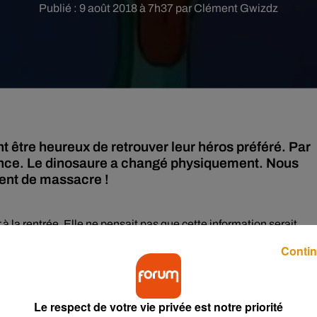
Publié : 9 août 2018 à 7h37 par Clément Gwizdz
 être heureux de retrouver leur héros préféré. Par
rence. Le dinosaure a changé physiquement. Nous
lent de massacre !
r
à la rentrée. Elle ne pensait pas que cette information serait
 un lifting. On ne peut pas dire qu’il soit réussi. Plus maigre, plu
Contin
otre héros préhistorique. Rassurez-vous, il fait toujours du skate
 chips ! Il n’en fallait pas plus pour énerver les fans de ce dessin
Le respect de votre vie privée est notre priorité