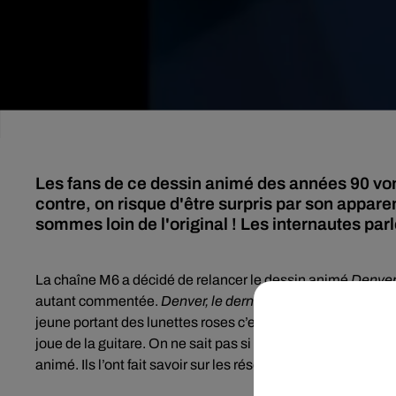
Les fans de ce dessin animé des années 90 vont
contre, on risque d'être surpris par son appa
sommes loin de l'original ! Les internautes par
La chaîne M6 a décidé de relancer le
dessin animé
Denve
autant commentée.
Denver, le dernier dinosaure
s’est payé
jeune portant des lunettes roses c’est le nouveau look de n
joue de la guitare. On ne sait pas si il se goinfre toujours de
animé. Ils l’ont fait savoir sur les réseaux sociaux.