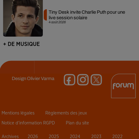
Tiny Desk invite Charlie Puth pour une
live session solaire
4 août 2026
+ DE MUSIQUE
Design
Olivier Varma
Mentions légales
Règlements des jeux
Notice d’information RGPD
Plan du site
Archives
2026
2025
2024
2023
2022