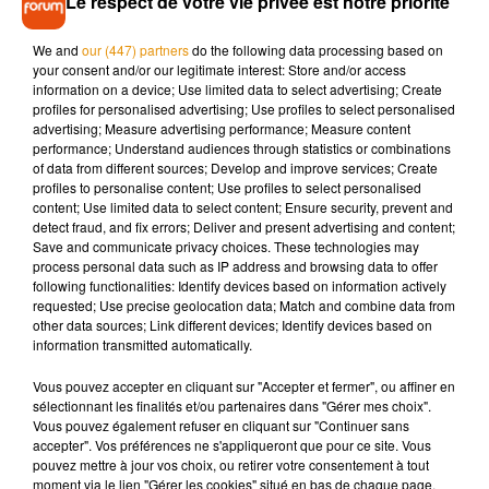
Le respect de votre vie privée est notre priorité
scientifique. Si la tendance semble donc plutôt favorable
pour l’heure, il avertit sur les
« risques sanitaires importants »
We and
our (447) partners
do the following data processing based on
de la campagne électorale. Mi-mars, le premier tour des
your consent and/or our legitimate interest: Store and/or access
municipales avait suscité l’inquiétude pour s’être déroulé à
information on a device; Use limited data to select advertising; Create
l’avant-veille du premier jour du confinement.
profiles for personalised advertising; Use profiles to select personalised
advertising; Measure advertising performance; Measure content
performance; Understand audiences through statistics or combinations
of data from different sources; Develop and improve services; Create
profiles to personalise content; Use profiles to select personalised
content; Use limited data to select content; Ensure security, prevent and
Musique
detect fraud, and fix errors; Deliver and present advertising and content;
Save and communicate privacy choices. These technologies may
process personal data such as IP address and browsing data to offer
following functionalities: Identify devices based on information actively
Madonna sort enfin le remix de « Love
requested; Use precise geolocation data; Match and combine data from
Sensation » avec Kylie Minogue
other data sources; Link different devices; Identify devices based on
7 août 2026
information transmitted automatically.
Vous pouvez accepter en cliquant sur "Accepter et fermer", ou affiner en
sélectionnant les finalités et/ou partenaires dans "Gérer mes choix".
Vous pouvez également refuser en cliquant sur "Continuer sans
Angèle et Amélie Lens dévoilent leur
accepter". Vos préférences ne s'appliqueront que pour ce site. Vous
collaboration tant attendue
pouvez mettre à jour vos choix, ou retirer votre consentement à tout
7 août 2026
moment via le lien "Gérer les cookies" situé en bas de chaque page.