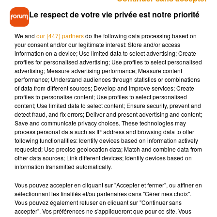
Le respect de votre vie privée est notre priorité
En deux!ème position, on retrouve Toulon puis Ajaccio, Nice
et Montpellier. Il faut attendre la dixième place pour sortir du
We and
our (447) partners
do the following data processing based on
sud de la France avec la ville de la Rochelle qui bénéficie en
your consent and/or our legitimate interest: Store and/or access
moyenne de 83 jours ensoleillés et 111 de faible
information on a device; Use limited data to select advertising; Create
profiles for personalised advertising; Use profiles to select personalised
ensoleillement. Sans surprise en revanche, Paris, ni aucune
advertising; Measure advertising performance; Measure content
ville d’Île-de-France n’est dans le
classement
…
performance; Understand audiences through statistics or combinations
of data from different sources; Develop and improve services; Create
profiles to personalise content; Use profiles to select personalised
content; Use limited data to select content; Ensure security, prevent and
detect fraud, and fix errors; Deliver and present advertising and content;
Musique
Save and communicate privacy choices. These technologies may
process personal data such as IP address and browsing data to offer
following functionalities: Identify devices based on information actively
requested; Use precise geolocation data; Match and combine data from
Madonna sort enfin le remix de « Love
other data sources; Link different devices; Identify devices based on
Sensation » avec Kylie Minogue
information transmitted automatically.
7 août 2026
Vous pouvez accepter en cliquant sur "Accepter et fermer", ou affiner en
sélectionnant les finalités et/ou partenaires dans "Gérer mes choix".
Vous pouvez également refuser en cliquant sur "Continuer sans
accepter". Vos préférences ne s'appliqueront que pour ce site. Vous