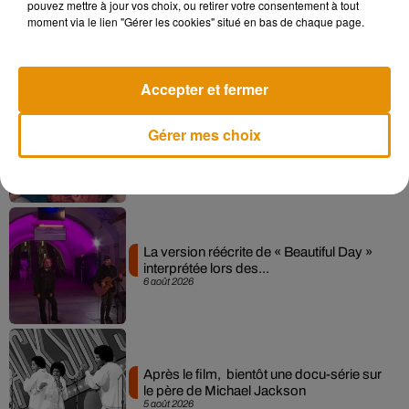
pouvez mettre à jour vos choix, ou retirer votre consentement à tout
Angèle et Amélie Lens dévoilent leur
moment via le lien "Gérer les cookies" situé en bas de chaque page.
collaboration tant attendue
7 août 2026
Accepter et fermer
Pomme emprunte le décor de l’émission
Gérer mes choix
« Loups Garous » pour son...
6 août 2026
La version réécrite de « Beautiful Day »
interprétée lors des...
6 août 2026
Après le film, bientôt une docu-série sur
le père de Michael Jackson
5 août 2026