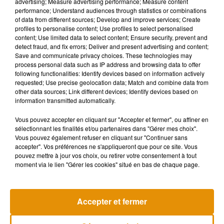
classiques.
En plus de l’alimentaire, des produits d’hygiène
advertising; Measure advertising performance; Measure content
performance; Understand audiences through statistics or combinations
et d’entretien seront aussi proposés :
of data from different sources; Develop and improve services; Create
profiles to personalise content; Use profiles to select personalised
content; Use limited data to select content; Ensure security, prevent and
detect fraud, and fix errors; Deliver and present advertising and content;
Save and communicate privacy choices. These technologies may
Écouter le podcast
process personal data such as IP address and browsing data to offer
following functionalities: Identify devices based on information actively
Chaque membre est un acteur à part entière de la stratégie
requested; Use precise geolocation data; Match and combine data from
other data sources; Link different devices; Identify devices based on
et des choix du supermarché. Ainsi 1 personne = 1 voix. À
information transmitted automatically.
savoir que l’accès au supermarché sera uniquement réservé
aux coopérateurs du Troglo. Pour prendre part au projet,
Vous pouvez accepter en cliquant sur "Accepter et fermer", ou affiner en
sélectionnant les finalités et/ou partenaires dans "Gérer mes choix".
direction le site internet :
Letroglo.fr
. Vous pouvez aussi venir
Vous pouvez également refuser en cliquant sur "Continuer sans
rencontre les membres lors d’une réunion de présentation,
accepter". Vos préférences ne s'appliqueront que pour ce site. Vous
où vous assisterez à une réunion de présentation de
pouvez mettre à jour vos choix, ou retirer votre consentement à tout
moment via le lien "Gérer les cookies" situé en bas de chaque page.
l’association, et où vous pourrez ensuite souscrire au projet
si le cœur vous en dit.
Accepter et fermer