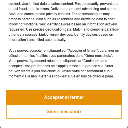
content; Use limited data to select content; Ensure security, prevent and
respectifs, ont piégé les fans en jouant les statues de cire.
detect fraud, and fix errors; Deliver and present advertising and content;
Alors que les visiteurs pensaient être pris en photo devant
Save and communicate privacy choices. These technologies may
process personal data such as IP address and browsing data to offer
les toutes nouvelles statues de cire, ils ont eu la surprise de
following functionalities: Identify devices based on information actively
découvrir que les personnages de
Stranger things
derrière
requested; Use precise geolocation data; Match and combine data from
eux...étaient tout simplement les vrais acteurs de la série
other data sources; Link different devices; Identify devices based on
information transmitted automatically.
! Jimmy Fallon s’est évidemment joint à la farce en se
déguisant en Barb. Un moment drôle et bon enfant que ces
Vous pouvez accepter en cliquant sur "Accepter et fermer", ou affiner en
fans ne sont pas prêts d'oublier...
sélectionnant les finalités et/ou partenaires dans "Gérer mes choix".
Vous pouvez également refuser en cliquant sur "Continuer sans
accepter". Vos préférences ne s'appliqueront que pour ce site. Vous
pouvez mettre à jour vos choix, ou retirer votre consentement à tout
moment via le lien "Gérer les cookies" situé en bas de chaque page.
Musique
Accepter et fermer
Après le film, bientôt une docu-série sur
le père de Michael Jackson
Gérer mes choix
5 août 2026