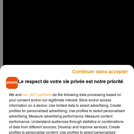
Continuer sans accepter
Le respect de votre vie privée est notre priorité
Une farce hyper réaliste
We and
our (447) partners
do the following data processing based on
your consent and/or our legitimate interest: Store and/or access
La blague s'est déroulée dans le célèbre musée Madame
information on a device; Use limited data to select advertising; Create
profiles for personalised advertising; Use profiles to select personalised
Tussauds de Times Square à New York.
Finn Wolfhard
advertising; Measure advertising performance; Measure content
(Mike), Millie Bobby Brown (Eleven), Gaten Matarazzo
performance; Understand audiences through statistics or combinations
(Dustin), Caleb McLaughlin (Lucas), Noah Schnapp (Will)
of data from different sources; Develop and improve services; Create
profiles to personalise content; Use profiles to select personalised
et Sadie Sink (Max), dans la peau de leurs personnages