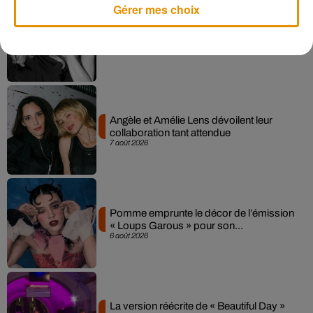
Gérer mes choix
Madonna sort enfin le remix de « Love
Sensation » avec Kylie Minogue
7 août 2026
Angèle et Amélie Lens dévoilent leur
collaboration tant attendue
7 août 2026
Pomme emprunte le décor de l’émission
« Loups Garous » pour son...
6 août 2026
La version réécrite de « Beautiful Day »