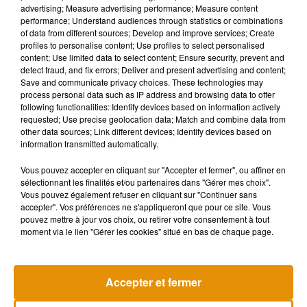
advertising; Measure advertising performance; Measure content
supplémentaires pour les retardataires (exemple d’un
performance; Understand audiences through statistics or combinations
collège en région Centre : 11 € pour pack feuilles, cahiers,
of data from different sources; Develop and improve services; Create
profiles to personalise content; Use profiles to select personalised
classeurs, porte-vue… pour toute l’année)
content; Use limited data to select content; Ensure security, prevent and
detect fraud, and fix errors; Deliver and present advertising and content;
Recycler !
Save and communicate privacy choices. These technologies may
process personal data such as IP address and browsing data to offer
following functionalities: Identify devices based on information actively
À la fin de chaque année scolaire, faites un inventaire des
requested; Use precise geolocation data; Match and combine data from
other data sources; Link different devices; Identify devices based on
affaires scolaires de vos enfants. Récupérez toutes les
information transmitted automatically.
affaires encore utilisables Les cahiers peu utilisés pourront
resservir (même si vous en enlevez quelques feuilles), lavez
Vous pouvez accepter en cliquant sur "Accepter et fermer", ou affiner en
sélectionnant les finalités et/ou partenaires dans "Gérer mes choix".
les trousses, gardez les stylos. Inscrivez tout sur une feuille
Vous pouvez également refuser en cliquant sur "Continuer sans
et faites le point… ce sera ça de moins à acheter pour l’année
accepter". Vos préférences ne s'appliqueront que pour ce site. Vous
prochaine !
pouvez mettre à jour vos choix, ou retirer votre consentement à tout
moment via le lien "Gérer les cookies" situé en bas de chaque page.
Accepter et fermer
Musique